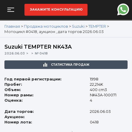
ЗАКАЖИТЕ КОНСУЛЬТАЦИЮ
Главная
>
Продажа мотоциклов
>
Suzuki
>
TEMPTER
>
Мотоцикл #0418, аукцион , дата торгов 2026.06.03
Suzuki TEMPTER NK43A
2026.06.03
№ 0418
СТАТИСТИКА ПРОДАЖ
Год первой регистрации:
1998
Пробег:
22,214K
Объем:
400 cm3
Номер рамы:
NK43A-100071
Оценка:
4
Дата торгов:
2026.06.03
Аукцион:
Номер лота:
0418