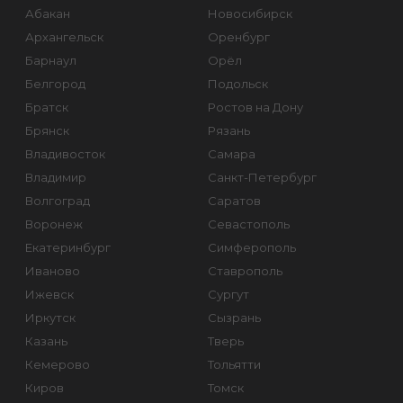
Абакан
Новосибирск
Архангельск
Оренбург
Барнаул
Орёл
Белгород
Подольск
Братск
Ростов на Дону
Брянск
Рязань
Владивосток
Самара
Владимир
Санкт-Петербург
Волгоград
Саратов
Воронеж
Севастополь
Екатеринбург
Симферополь
Иваново
Ставрополь
Ижевск
Сургут
Иркутск
Сызрань
Казань
Тверь
Кемерово
Тольятти
Киров
Томск