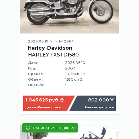
2026.06.10
№ 2664
Harley-Davidson
HARLEY FXSTD1580
2026.06.10
Дата:
2007
Год:
10,364K км
Пробег:
1580 cm3
Объем:
5
Оценка:
1 045 625 руб.
802 000 ¥
Цена во Владивостоке
Цена на аукционе
НАПИСАТЬ МЕНЕДЖЕРУ