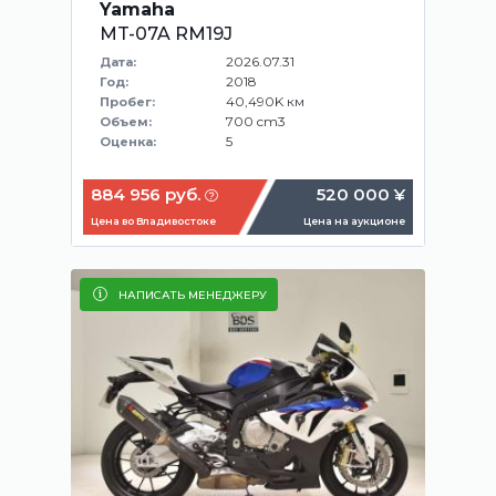
Yamaha
MT-07A RM19J
2026.07.31
Дата:
2018
Год:
40,490K км
Пробег:
700 cm3
Объем:
5
Оценка:
884 956 руб.
520 000 ¥
Цена во Владивостоке
Цена на аукционе
НАПИСАТЬ МЕНЕДЖЕРУ