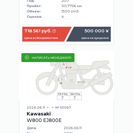
2017
Год:
101,779K км
Пробег:
1300 cm3
Объем:
4
Оценка:
718 561 руб.
500 000 ¥
Цена во Владивостоке
Цена на аукционе
НАПИСАТЬ МЕНЕДЖЕРУ
2026.06.11
№ 55067
Kawasaki
W800 EJ800E
2026.06.11
Дата: