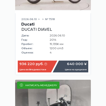
2026.06.10
№ 7518
Ducati
DUCATI DIAVEL
2026.06.10
Дата:
2014
Год:
19,135K км
Пробег:
1200 cm3
Объем:
4
Оценка:
936 220 руб.
640 000 ¥
Цена во Владивостоке
Цена на аукционе
НАПИСАТЬ МЕНЕДЖЕРУ