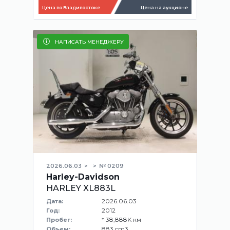
Цена во Владивостоке
Цена на аукционе
НАПИСАТЬ МЕНЕДЖЕРУ
2026.06.03
№ 0209
Harley-Davidson
HARLEY XL883L
2026.06.03
Дата:
2012
Год:
* 38,888K км
Пробег:
883 cm3
Объем: