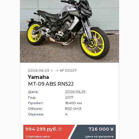
2026.06.25
№ 00257
Yamaha
MT-09 ABS RN52J
2026.06.25
Дата:
2017
Год:
18450 км
Пробег:
850 cm3
Объем:
4
Оценка:
994 299 руб.
726 000 ¥
Стартовая цена
Цена на аукционе