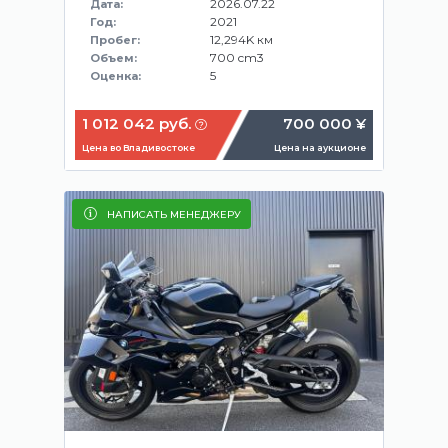
2026.07.22
Дата:
2021
Год:
12,294K км
Пробег:
700 cm3
Объем:
5
Оценка:
1 012 042 руб.
700 000 ¥
Цена во Владивостоке
Цена на аукционе
НАПИСАТЬ МЕНЕДЖЕРУ