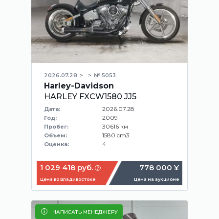
2026.07.28
№ 5053
Harley-Davidson
HARLEY FXCW1580 JJ5
2026.07.28
Дата:
2009
Год:
30616 км
Пробег:
1580 cm3
Объем:
4
Оценка:
1 029 418 руб.
778 000 ¥
Цена во Владивостоке
Цена на аукционе
НАПИСАТЬ МЕНЕДЖЕРУ