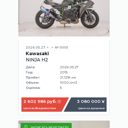
2026.05.27
№ 0005
Kawasaki
NINJA H2
2026.05.27
Дата:
2015
Год:
21,121K км
Пробег:
1000 cm3
Объем:
5
Оценка:
2 602 986 руб.
3 080 000 ¥
Цена во Владивостоке
Цена на аукционе
НАПИСАТЬ МЕНЕДЖЕРУ