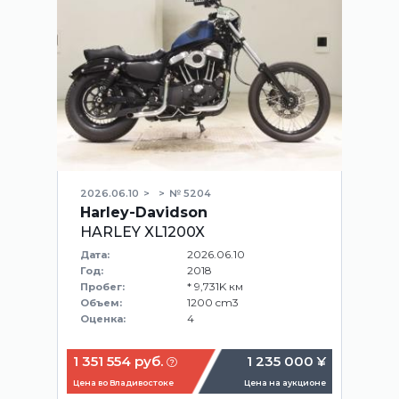
2026.06.10
№ 5204
Harley-Davidson
HARLEY XL1200X
2026.06.10
Дата:
2018
Год:
* 9,731K км
Пробег:
1200 cm3
Объем:
4
Оценка:
1 351 554 руб.
1 235 000 ¥
Цена во Владивостоке
Цена на аукционе