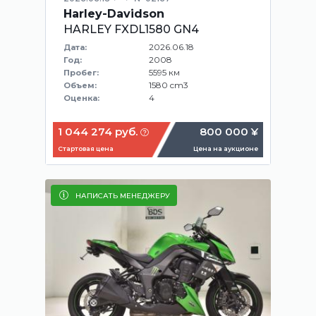
Harley-Davidson
HARLEY FXDL1580 GN4
2026.06.18
Дата:
2008
Год:
5595 км
Пробег:
1580 cm3
Объем:
4
Оценка:
1 044 274 руб.
800 000 ¥
Стартовая цена
Цена на аукционе
НАПИСАТЬ МЕНЕДЖЕРУ