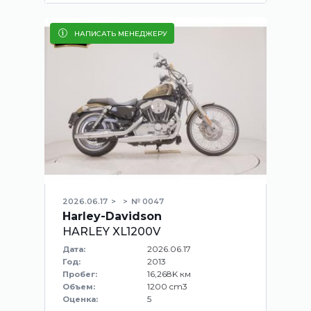
НАПИСАТЬ МЕНЕДЖЕРУ
2026.06.17
№ 0047
Harley-Davidson
HARLEY XL1200V
2026.06.17
Дата:
2013
Год:
16,268K км
Пробег:
1200 cm3
Объем:
5
Оценка: