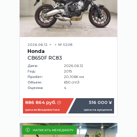
2026.06.12
№ 5208
Honda
CB650F RC83
2026.06.12
Дата:
2015
Год:
20,106K км
Пробег:
650 cm3
Объем:
4
Оценка:
886 864 руб.
516 000 ¥
Цена во Владивостоке
Цена на аукционе
НАПИСАТЬ МЕНЕДЖЕРУ