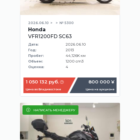
2026.06.10
№ 5300
Honda
VFR1200FD SC63
2026.06.10
Дата:
2013
Год:
44,126K км
Пробег:
1200 cm3
Объем:
4
Оценка:
1 050 132 руб.
800 000 ¥
Цена во Владивостоке
Цена на аукционе
НАПИСАТЬ МЕНЕДЖЕРУ