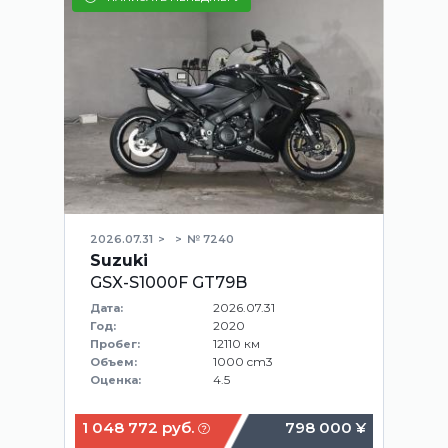
2026.07.31
№ 7240
Suzuki
GSX-S1000F GT79B
2026.07.31
Дата:
2020
Год:
12110 км
Пробег:
1000 cm3
Объем:
4.5
Оценка:
1 048 772 руб.
798 000 ¥