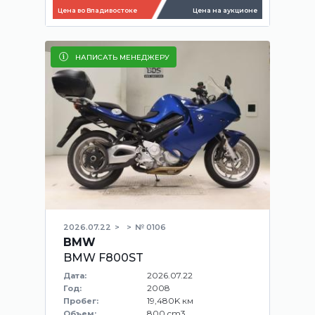
Цена во Владивостоке
Цена на аукционе
НАПИСАТЬ МЕНЕДЖЕРУ
2026.07.22
№ 0106
BMW
BMW F800ST
2026.07.22
Дата:
2008
Год:
19,480K км
Пробег:
800 cm3
Объем: