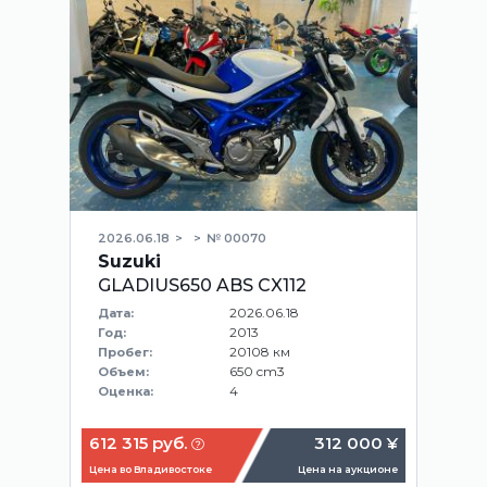
2026.06.18
№ 00070
Suzuki
GLADIUS650 ABS CX112
2026.06.18
Дата:
2013
Год:
20108 км
Пробег:
650 cm3
Объем:
4
Оценка:
612 315 руб.
312 000 ¥
Цена во Владивостоке
Цена на аукционе