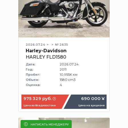
2026.07.24
№ 2635
Harley-Davidson
HARLEY FLD1580
2026.07.24
Дата:
2011
Год:
10,955K км
Пробег:
1580 cm3
Объем:
4
Оценка:
975 329 руб.
690 000 ¥
Цена во Владивостоке
Цена на аукционе
НАПИСАТЬ МЕНЕДЖЕРУ