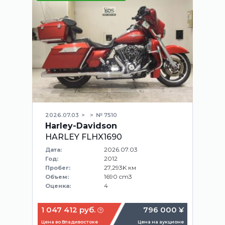
2026.07.03
№ 7510
Harley-Davidson
HARLEY FLHX1690
2026.07.03
Дата:
2012
Год:
27,293K км
Пробег:
1690 cm3
Объем:
4
Оценка:
1 047 412 руб.
796 000 ¥
Цена во Владивостоке
Цена на аукционе