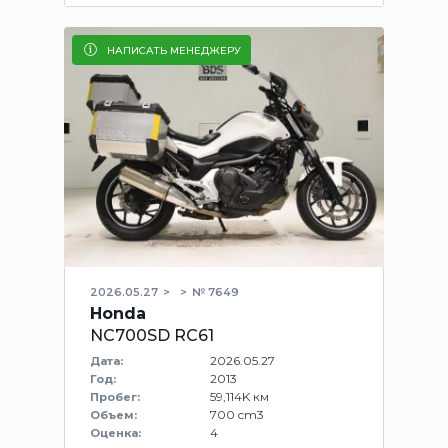
НАПИСАТЬ МЕНЕДЖЕРУ
2026.05.27
№ 7649
Honda
NC700SD RC61
2026.05.27
Дата:
2013
Год:
59,114K км
Пробег:
700 cm3
Объем:
4
Оценка: