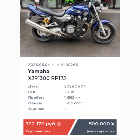
2026.06.04
№ 00266
Yamaha
XJR1300 RP17J
2026.06.04
Дата:
2008
Год:
14562 км
Пробег:
1300 cm3
Объем:
4
Оценка:
722 170 руб.
500 000 ¥
Стартовая цена
Цена на аукционе