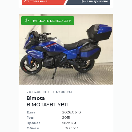
Стартовая цена
Цена на аукционе
НАПИСАТЬ МЕНЕДЖЕРУ
2026.06.18
№ 00093
Bimota
BIMOTAYB11 YB11
2026.06.18
Дата:
2015
Год:
5628 км
Пробег:
1100 cm3
Объем: