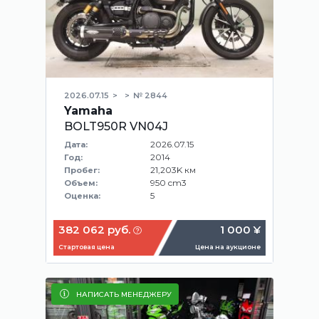
2026.07.15
№ 2844
Yamaha
BOLT950R VN04J
2026.07.15
Дата:
2014
Год:
21,203K км
Пробег:
950 cm3
Объем:
5
Оценка:
382 062 руб.
1 000 ¥
Стартовая цена
Цена на аукционе
НАПИСАТЬ МЕНЕДЖЕРУ