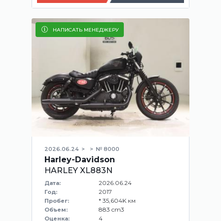
НАПИСАТЬ МЕНЕДЖЕРУ
2026.06.24
№ 8000
Harley-Davidson
HARLEY XL883N
2026.06.24
Дата:
2017
Год:
* 35,604K км
Пробег:
883 cm3
Объем:
4
Оценка: