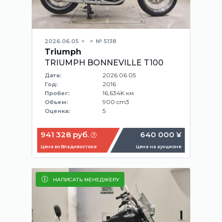
2026.06.05
№ 5138
Triumph
TRIUMPH BONNEVILLE T100
2026.06.05
Дата:
2016
Год:
16,634K км
Пробег:
900 cm3
Объем:
5
Оценка:
941 328 руб.
640 000 ¥
Цена во Владивостоке
Цена на аукционе
НАПИСАТЬ МЕНЕДЖЕРУ