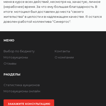
меня в курсе всех действий, несмотря на, зачастую, личное
(нерабочее) время. За что ему большая благодарность. В
итоге: мотоцикл был доставлен до места "своего
жительства" в целости и в надлежащем качестве. Я остался
доволен работой коллектива "Синергос".
МЕНЮ
Выбор по бюджету
Контакты
Мотоаукционы
О компании
Отзывы
РАЗДЕЛЫ
Статистика аукционов
Мотоаукционы онлайн
ЗАКАЖИТЕ КОНСУЛЬТАЦИЮ