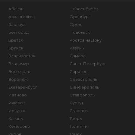
Абакан
Новосибирск
Архангельск
Оренбург
Барнаул
Орёл
Белгород
Подольск
Братск
Ростов на Дону
Брянск
Рязань
Владивосток
Самара
Владимир
Санкт-Петербург
Волгоград
Саратов
Воронеж
Севастополь
Екатеринбург
Симферополь
Иваново
Ставрополь
Ижевск
Сургут
Иркутск
Сызрань
Казань
Тверь
Кемерово
Тольятти
Киров
Томск