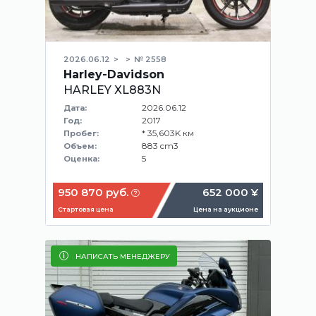
2026.06.12
№ 2558
Harley-Davidson
HARLEY XL883N
2026.06.12
Дата:
2017
Год:
* 35,603K км
Пробег:
883 cm3
Объем:
5
Оценка:
950 870 руб.
652 000 ¥
Стартовая цена
Цена на аукционе
НАПИСАТЬ МЕНЕДЖЕРУ