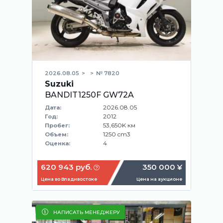
2026.08.05
№ 7820
Suzuki
BANDIT1250F GW72A
2026.08.05
Дата:
2012
Год:
53,650K км
Пробег:
1250 cm3
Объем:
4
Оценка:
620 943 руб.
350 000 ¥
Цена во Владивостоке
Цена на аукционе
НАПИСАТЬ МЕНЕДЖЕРУ