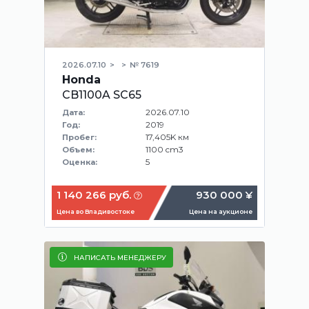
2026.07.10
№ 7619
Honda
CB1100A SC65
2026.07.10
Дата:
2019
Год:
17,405K км
Пробег:
1100 cm3
Объем:
5
Оценка:
1 140 266 руб.
930 000 ¥
Цена во Владивостоке
Цена на аукционе
НАПИСАТЬ МЕНЕДЖЕРУ