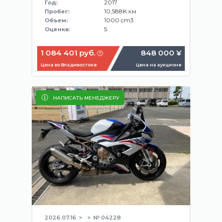
2017
Год:
10,588K км
Пробег:
1000 cm3
Объем:
5
Оценка:
1 084 401 руб.
848 000 ¥
Цена во Владивостоке
Цена на аукционе
НАПИСАТЬ МЕНЕДЖЕРУ
2026.07.16
№ 04228