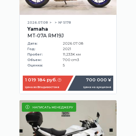
2026.07.08
№ 5178
Yamaha
MT-07A RM19J
2026.07.08
Дата:
2021
Год:
11,233K км
Пробег:
700 cm3
Объем:
5
Оценка:
1 019 184 руб.
700 000 ¥
Цена во Владивостоке
Цена на аукционе
НАПИСАТЬ МЕНЕДЖЕРУ