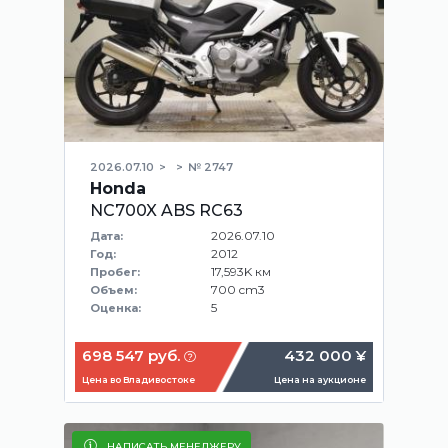
2026.07.10
№ 2747
Honda
NC700X ABS RC63
2026.07.10
Дата:
2012
Год:
17,593K км
Пробег:
700 cm3
Объем:
5
Оценка:
698 547 руб.
432 000 ¥
Цена во Владивостоке
Цена на аукционе
НАПИСАТЬ МЕНЕДЖЕРУ