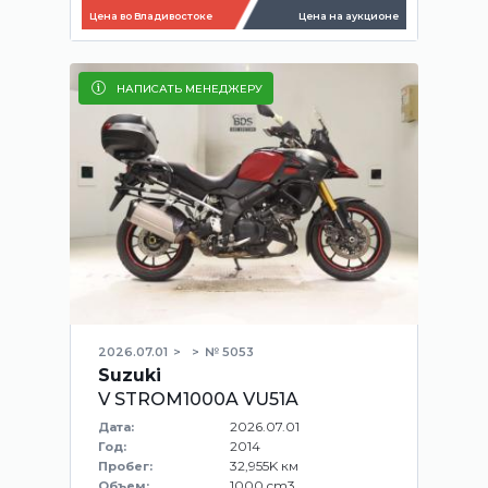
Цена во Владивостоке
Цена на аукционе
НАПИСАТЬ МЕНЕДЖЕРУ
2026.07.01
№ 5053
Suzuki
V STROM1000A VU51A
2026.07.01
Дата:
2014
Год:
32,955K км
Пробег:
1000 cm3
Объем: