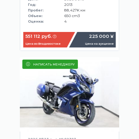
2013
Год:
88,427K км
Пробег:
650 cm3
Объем:
4
Оценка:
551 112 руб.
225 000 ¥
Цена во Владивостоке
Цена на аукционе
НАПИСАТЬ МЕНЕДЖЕРУ