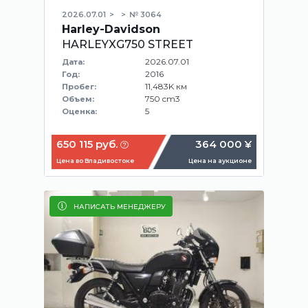
2026.07.01
№ 3064
Harley-Davidson
HARLEYXG750 STREET
2026.07.01
Дата:
2016
Год:
11,483K км
Пробег:
750 cm3
Объем:
5
Оценка:
650 115 руб.
364 000 ¥
Цена во Владивостоке
Цена на аукционе
НАПИСАТЬ МЕНЕДЖЕРУ