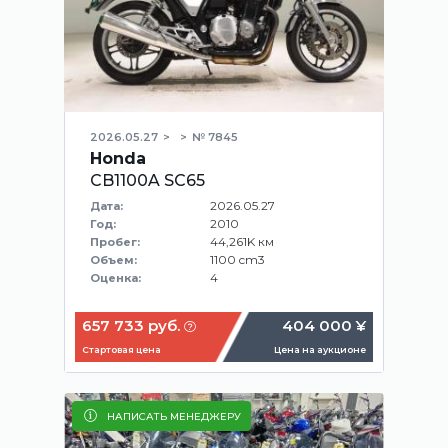
2026.05.27
№ 7845
Honda
CB1100A SC65
2026.05.27
Дата:
2010
Год:
44,261K км
Пробег:
1100 cm3
Объем:
4
Оценка:
657 733 руб.
404 000 ¥
Стартовая цена
Цена на аукционе
НАПИСАТЬ МЕНЕДЖЕРУ