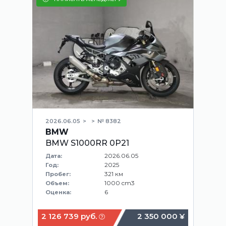
2026.06.05
№ 8382
BMW
BMW S1000RR 0P21
2026.06.05
Дата:
2025
Год:
321 км
Пробег:
1000 cm3
Объем:
6
Оценка:
2 126 739 руб.
2 350 000 ¥