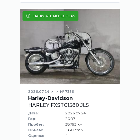
НАПИСАТЬ МЕНЕДЖЕРУ
2026.07.24
№ 7336
Harley-Davidson
HARLEY FXSTC1580 JL5
2026.07.24
Дата:
2007
Год:
38793 км
Пробег:
1580 cm3
Объем:
4
Оценка: