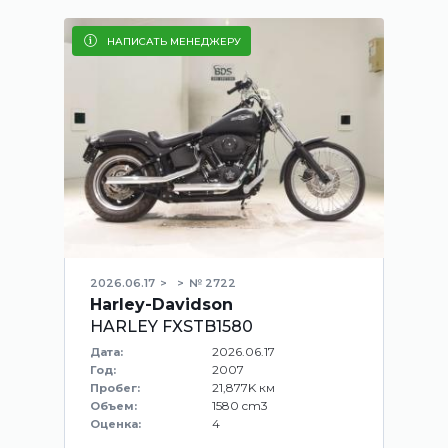
НАПИСАТЬ МЕНЕДЖЕРУ
2026.06.17
№ 2722
Harley-Davidson
HARLEY FXSTB1580
2026.06.17
Дата:
2007
Год:
21,877K км
Пробег:
1580 cm3
Объем:
4
Оценка: