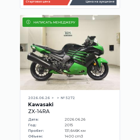
Стартовая цена
Цена на аукционе
НАПИСАТЬ МЕНЕДЖЕРУ
2026.06.26
№ 5272
Kawasaki
ZX-14RA
2026.06.26
Дата:
2015
Год:
131,646K км
Пробег:
1400 cm3
Объем: