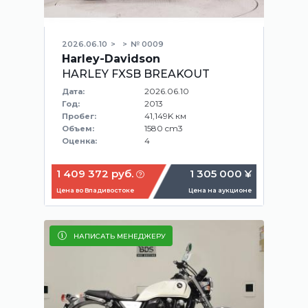
2026.06.10
№ 0009
Harley-Davidson
HARLEY FXSB BREAKOUT
2026.06.10
Дата:
2013
Год:
41,149K км
Пробег:
1580 cm3
Объем:
4
Оценка:
1 409 372 руб.
1 305 000 ¥
Цена во Владивостоке
Цена на аукционе
НАПИСАТЬ МЕНЕДЖЕРУ