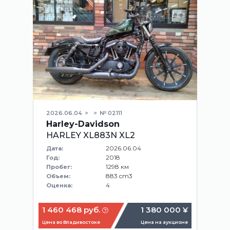
2026.06.04
№ 02111
Harley-Davidson
HARLEY XL883N XL2
2026.06.04
Дата:
2018
Год:
1298 км
Пробег:
883 cm3
Объем:
4
Оценка:
1 460 468 руб.
1 380 000 ¥
Цена во Владивостоке
Цена на аукционе