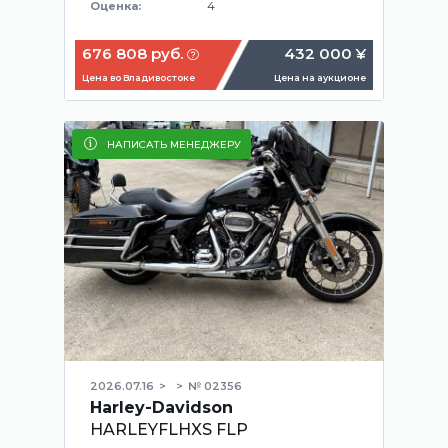
4
Оценка:
676 808 руб.
432 000 ¥
Цена во Владивостоке
Цена на аукционе
НАПИСАТЬ МЕНЕДЖЕРУ
2026.07.16
№ 02356
Harley-Davidson
HARLEYFLHXS FLP