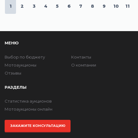
1
2
3
4
5
6
7
8
9
10
11
МЕНЮ
Выбор по бюджету
Контакты
Мотоаукционы
О компании
Отзывы
РАЗДЕЛЫ
Статистика аукционов
Мотоаукционы онлайн
ЗАКАЖИТЕ КОНСУЛЬТАЦИЮ