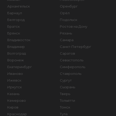
Архангельск
Оренбург
Барнаул
Орёл
Белгород
Подольск
Братск
Ростов на Дону
Брянск
Рязань
Владивосток
Самара
Владимир
Санкт-Петербург
Волгоград
Саратов
Воронеж
Севастополь
Екатеринбург
Симферополь
Иваново
Ставрополь
Ижевск
Сургут
Иркутск
Сызрань
Казань
Тверь
Кемерово
Тольятти
Киров
Томск
Краснодар
Тула