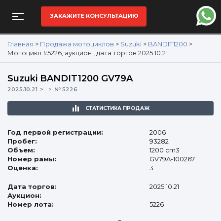
ЗАКАЖИТЕ КОНСУЛЬТАЦИЮ
Главная
>
Продажа мотоциклов
>
Suzuki
>
BANDIT1200
>
Мотоцикл #5226, аукцион , дата торгов 2025.10.21
Suzuki BANDIT1200 GV79A
2025.10.21
№ 5226
СТАТИСТИКА ПРОДАЖ
Год первой регистрации:
2006
Пробег:
93282
Объем:
1200 cm3
Номер рамы:
GV79A-100267
Оценка:
3
Дата торгов:
2025.10.21
Аукцион:
Номер лота:
5226