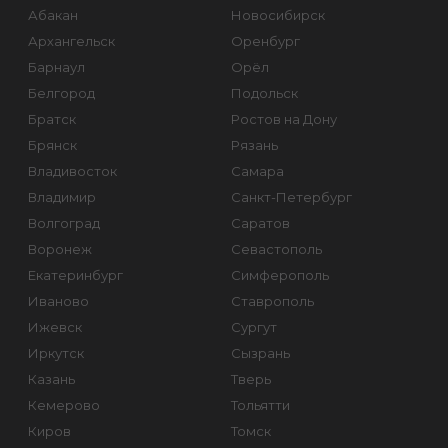
Абакан
Новосибирск
Архангельск
Оренбург
Барнаул
Орёл
Белгород
Подольск
Братск
Ростов на Дону
Брянск
Рязань
Владивосток
Самара
Владимир
Санкт-Петербург
Волгоград
Саратов
Воронеж
Севастополь
Екатеринбург
Симферополь
Иваново
Ставрополь
Ижевск
Сургут
Иркутск
Сызрань
Казань
Тверь
Кемерово
Тольятти
Киров
Томск