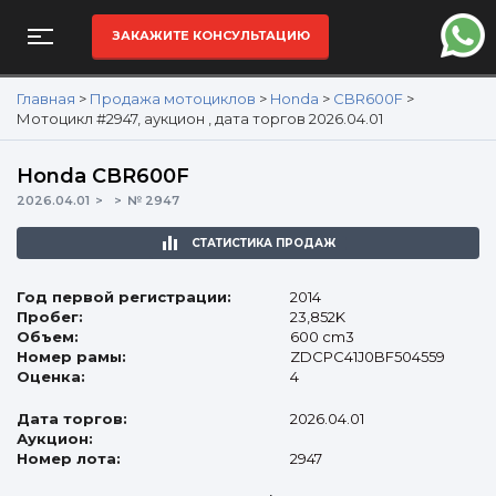
ЗАКАЖИТЕ КОНСУЛЬТАЦИЮ
Главная
>
Продажа мотоциклов
>
Honda
>
CBR600F
>
Мотоцикл #2947, аукцион , дата торгов 2026.04.01
Honda CBR600F
2026.04.01
№ 2947
СТАТИСТИКА ПРОДАЖ
Год первой регистрации:
2014
Пробег:
23,852K
Объем:
600 cm3
Номер рамы:
ZDCPC41J0BF504559
Оценка:
4
Дата торгов:
2026.04.01
Аукцион:
Номер лота:
2947