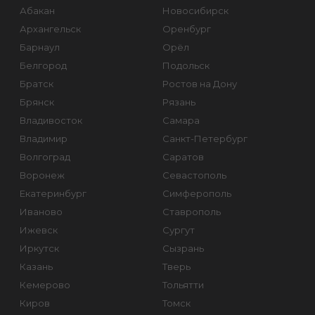
Абакан
Новосибирск
Архангельск
Оренбург
Барнаул
Орёл
Белгород
Подольск
Братск
Ростов на Дону
Брянск
Рязань
Владивосток
Самара
Владимир
Санкт-Петербург
Волгоград
Саратов
Воронеж
Севастополь
Екатеринбург
Симферополь
Иваново
Ставрополь
Ижевск
Сургут
Иркутск
Сызрань
Казань
Тверь
Кемерово
Тольятти
Киров
Томск