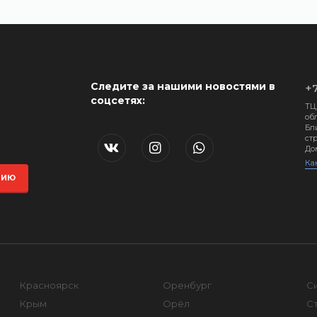
Следите за нашими новостями в
+7
соцсетях:
ТЦ
обл
Бл
стр
До
Ка
ЦИЮ
Красноярск
Оренбург
С
Крым
Орёл
С