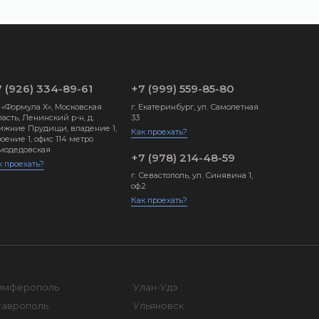
 (926) 334-89-61
+7 (999) 559-85-80
 «Формула X», Московская
г. Екатеринбург, ул. Самолетная
асть, Ленинский р-н, д.
33
ижние Прудищи, владение 1,
Как проехать?
оение 1, офис 114 метро
модедовская
+7 (978) 214-48-59
к проехать?
г. Севастополь, ул. Синявина 1,
оф.2
Как проехать?
имферополь
Улан-Удэ
таврополь
Ульяновск