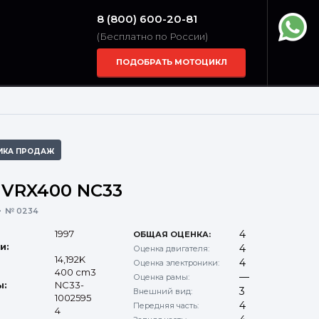
8 (800) 600-20-81
(Бесплатно по России)
ПОДОБРАТЬ МОТОЦИКЛ
ИКА ПРОДАЖ
 VRX400 NC33
№ 0234
1997
4
ОБЩАЯ ОЦЕНКА:
и:
4
Оценка двигателя:
14,192K
4
Оценка электроники:
400 cm3
—
Оценка рамы:
ы:
NC33-
3
Внешний вид:
1002595
4
Передняя часть:
4