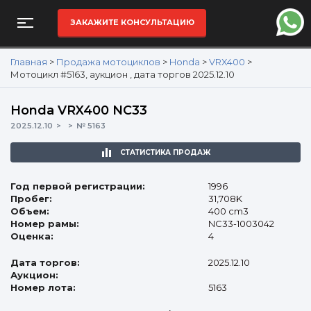
ЗАКАЖИТЕ КОНСУЛЬТАЦИЮ
Главная
>
Продажа мотоциклов
>
Honda
>
VRX400
>
Мотоцикл #5163, аукцион , дата торгов 2025.12.10
Honda VRX400 NC33
2025.12.10
№ 5163
СТАТИСТИКА ПРОДАЖ
Год первой регистрации:
1996
Пробег:
31,708K
Объем:
400 cm3
Номер рамы:
NC33-1003042
Оценка:
4
Дата торгов:
2025.12.10
Аукцион:
Номер лота:
5163