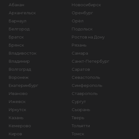
Абакан
Новосибирск
Архангельск
Оренбург
Барнаул
Орёл
Белгород
Подольск
Братск
Ростов на Дону
Брянск
Рязань
Владивосток
Самара
Владимир
Санкт-Петербург
Волгоград
Саратов
Воронеж
Севастополь
Екатеринбург
Симферополь
Иваново
Ставрополь
Ижевск
Сургут
Иркутск
Сызрань
Казань
Тверь
Кемерово
Тольятти
Киров
Томск