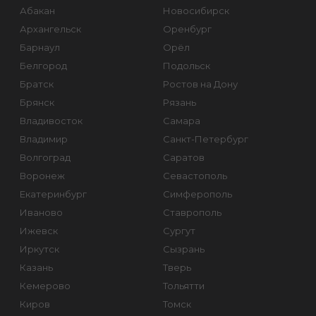
Абакан
Новосибирск
Архангельск
Оренбург
Барнаул
Орёл
Белгород
Подольск
Братск
Ростов на Дону
Брянск
Рязань
Владивосток
Самара
Владимир
Санкт-Петербург
Волгоград
Саратов
Воронеж
Севастополь
Екатеринбург
Симферополь
Иваново
Ставрополь
Ижевск
Сургут
Иркутск
Сызрань
Казань
Тверь
Кемерово
Тольятти
Киров
Томск