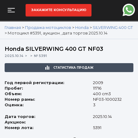
ЗАКАЖИТЕ КОНСУЛЬТАЦИЮ
Главная
>
Продажа мотоциклов
>
Honda
>
SILVERWING 400 GT
>
Мотоцикл #5391, аукцион , дата торгов 2025.10.14
Honda SILVERWING 400 GT NF03
2025.10.14
№ 5391
СТАТИСТИКА ПРОДАЖ
Год первой регистрации:
2009
Пробег:
11716
Объем:
400 cm3
Номер рамы:
NF03-1000232
Оценка:
3
Дата торгов:
2025.10.14
Аукцион:
Номер лота:
5391