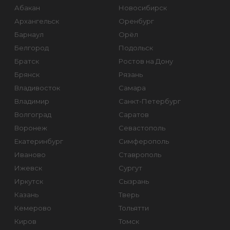
Абакан
Новосибирск
Архангельск
Оренбург
Барнаул
Орёл
Белгород
Подольск
Братск
Ростов на Дону
Брянск
Рязань
Владивосток
Самара
Владимир
Санкт-Петербург
Волгоград
Саратов
Воронеж
Севастополь
Екатеринбург
Симферополь
Иваново
Ставрополь
Ижевск
Сургут
Иркутск
Сызрань
Казань
Тверь
Кемерово
Тольятти
Киров
Томск