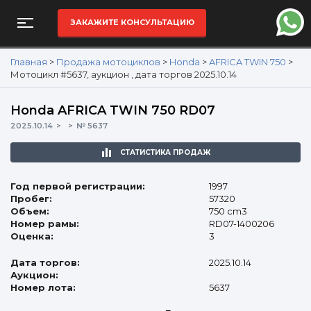
ЗАКАЖИТЕ КОНСУЛЬТАЦИЮ
Главная
>
Продажа мотоциклов
>
Honda
>
AFRICA TWIN 750
>
Мотоцикл #5637, аукцион , дата торгов 2025.10.14
Honda AFRICA TWIN 750 RD07
2025.10.14
№ 5637
СТАТИСТИКА ПРОДАЖ
Год первой регистрации:
1997
Пробег:
57320
Объем:
750 cm3
Номер рамы:
RD07-1400206
Оценка:
3
Дата торгов:
2025.10.14
Аукцион:
Номер лота:
5637