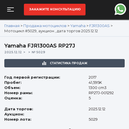
ЗАКАЖИТЕ КОНСУЛЬТАЦИЮ
Главная
>
Продажа мотоциклов
>
Yamaha
>
FJR1300AS
>
Мотоцикл #5029, аукцион , дата торгов 2025.12.12
Yamaha FJR1300AS RP27J
2025.12.12
№ 5029
СТАТИСТИКА ПРОДАЖ
Год первой регистрации:
2017
Пробег:
41,595K
Объем:
1300 cm3
Номер рамы:
RP27J-001292
Оценка:
5
Дата торгов:
2025.12.12
Аукцион:
Номер лота:
5029