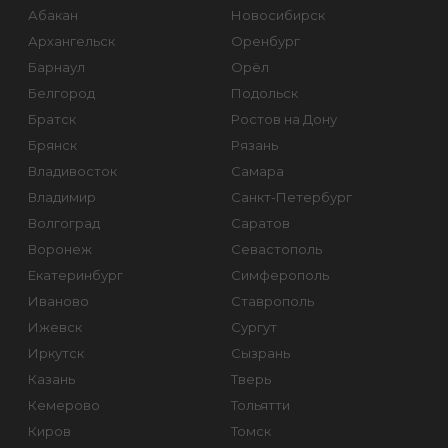
Абакан
Новосибирск
Архангельск
Оренбург
Барнаул
Орёл
Белгород
Подольск
Братск
Ростов на Дону
Брянск
Рязань
Владивосток
Самара
Владимир
Санкт-Петербург
Волгоград
Саратов
Воронеж
Севастополь
Екатеринбург
Симферополь
Иваново
Ставрополь
Ижевск
Сургут
Иркутск
Сызрань
Казань
Тверь
Кемерово
Тольятти
Киров
Томск