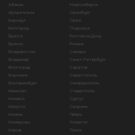
Абакан
Новосибирск
Архангельск
Оренбург
Барнаул
Орёл
Белгород
Подольск
Братск
Ростов на Дону
Брянск
Рязань
Владивосток
Самара
Владимир
Санкт-Петербург
Волгоград
Саратов
Воронеж
Севастополь
Екатеринбург
Симферополь
Иваново
Ставрополь
Ижевск
Сургут
Иркутск
Сызрань
Казань
Тверь
Кемерово
Тольятти
Киров
Томск