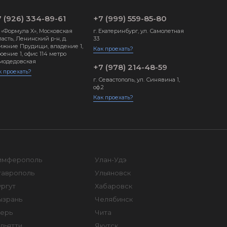
 (926) 334-89-61
+7 (999) 559-85-80
 «Формула X», Московская
г. Екатеринбург, ул. Самолетная
асть, Ленинский р-н, д.
33
ижние Прудищи, владение 1,
Как проехать?
оение 1, офис 114 метро
модедовская
+7 (978) 214-48-59
к проехать?
г. Севастополь, ул. Синявина 1,
оф.2
Как проехать?
имферополь
Улан-Удэ
таврополь
Ульяновск
ргут
Хабаровск
ызрань
Челябинск
верь
Чита
льятти
Якутск