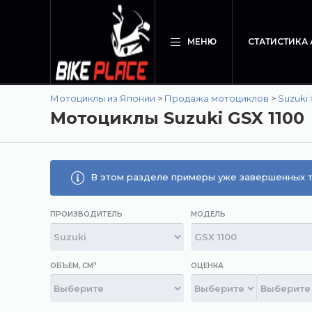
МЕНЮ
СТАТИСТИКА
Мотоциклы из Японии
>
Продажа мотоциклов
>
Suzuki
Мотоциклы Suzuki GSX 1100
В этом разделе примеры уже завершенных т
ПРОИЗВОДИТЕЛЬ
МОДЕЛЬ
3
ОБЪЕМ, СМ
ОЦЕНКА