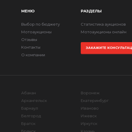
МЕНЮ
РАЗДЕЛЫ
Выбор по бюджету
Статистика аукционов
Мотоаукционы
Мотоаукционы онлайн
Отзывы
Контакты
ЗАКАЖИТЕ КОНСУЛЬТА
О компании
Абакан
Воронеж
Архангельск
Екатеринбург
Барнаул
Иваново
Белгород
Ижевск
Братск
Иркутск
Брянск
Казань