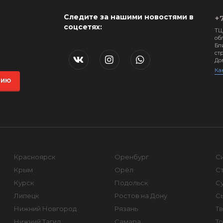
Следите за нашими новостями в
+7
соцсетях:
ТЦ
обл
Бл
стр
До
Ка
ЦИЮ
Красноярск
Оренбург
С
Крым
Орёл
С
Курск
Подольск
Су
Липецк
Ростов на Дону
С
Нижний Новгород
Рязань
Т
Нижний Тагил
Самара
То