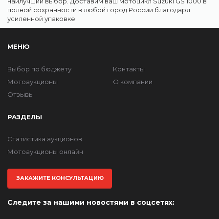
наилучший выбор. Доставим ваш мотоцикл Suzuki GS 1000 в
полной сохранности в любой город России благодаря
усиленной упаковке.
МЕНЮ
Выбор по бюджету
Контакты
Мотоаукционы
О компании
Отзывы
РАЗДЕЛЫ
Статистика аукционов
Мотоаукционы онлайн
ЗАКАЖИТЕ КОНСУЛЬТАЦИЮ
Следите за нашими новостями в соцсетях: