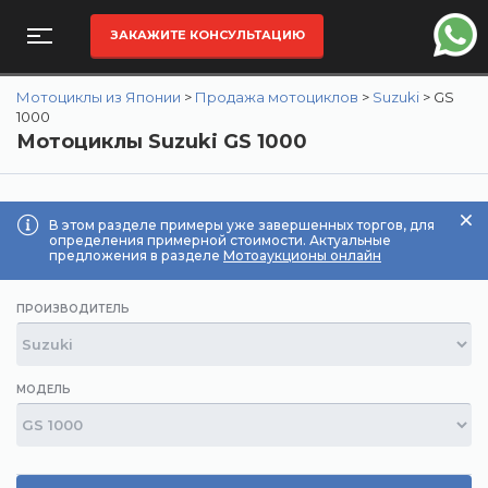
ЗАКАЖИТЕ КОНСУЛЬТАЦИЮ
Мотоциклы из Японии
>
Продажа мотоциклов
>
Suzuki
>
GS
1000
Мотоциклы Suzuki GS 1000
В этом разделе примеры уже завершенных торгов, для
определения примерной стоимости. Актуальные
предложения в разделе
Мотоаукционы онлайн
ПРОИЗВОДИТЕЛЬ
МОДЕЛЬ