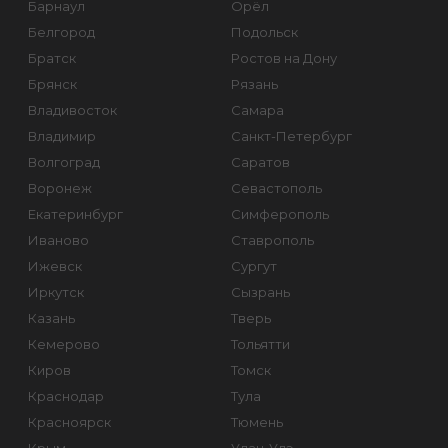
Барнаул
Орёл
Белгород
Подольск
Братск
Ростов на Дону
Брянск
Рязань
Владивосток
Самара
Владимир
Санкт-Петербург
Волгоград
Саратов
Воронеж
Севастополь
Екатеринбург
Симферополь
Иваново
Ставрополь
Ижевск
Сургут
Иркутск
Сызрань
Казань
Тверь
Кемерово
Тольятти
Киров
Томск
Краснодар
Тула
Красноярск
Тюмень
Крым
Улан-Удэ