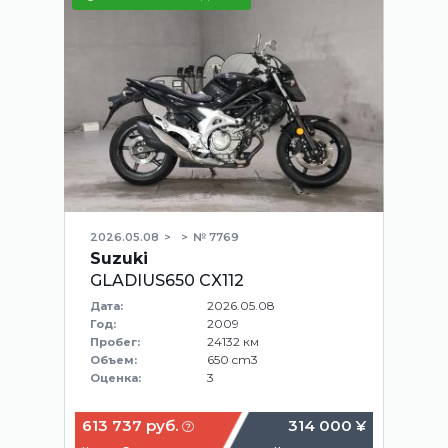
2026.05.08
№ 7769
Suzuki
GLADIUS650 CX112
2026.05.08
Дата:
2009
Год:
24132 км
Пробег:
650 cm3
Объем:
3
Оценка:
613 737 руб.
314 000 ¥