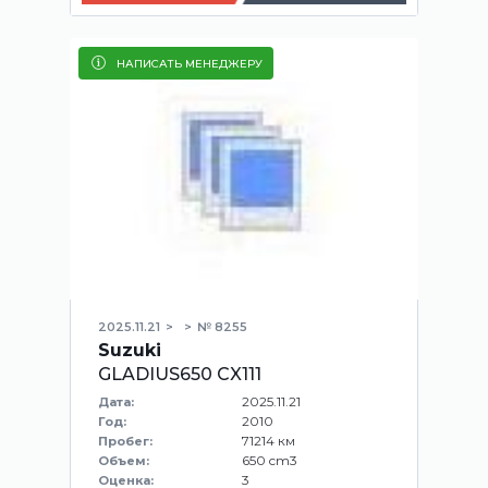
НАПИСАТЬ МЕНЕДЖЕРУ
2025.11.21
№ 8255
Suzuki
GLADIUS650 CX111
2025.11.21
Дата:
2010
Год:
71214 км
Пробег:
650 cm3
Объем:
3
Оценка: