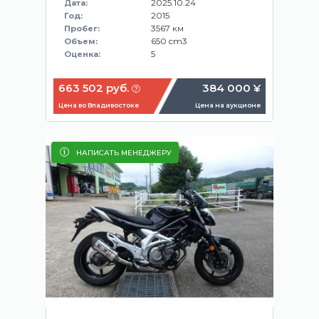
2025.10.24
Дата:
2015
Год:
3567 км
Пробег:
650 cm3
Объем:
5
Оценка:
663 502 руб.
384 000 ¥
Цена во Владивостоке
Цена на аукционе
НАПИСАТЬ МЕНЕДЖЕРУ