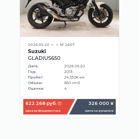
2026.05.20
№ 2607
Suzuki
GLADIUS650
2026.05.20
Дата:
2013
Год:
24,532K км
Пробег:
650 cm3
Объем:
4
Оценка:
622 268 руб.
326 000 ¥
Цена во Владивостоке
Цена на аукционе