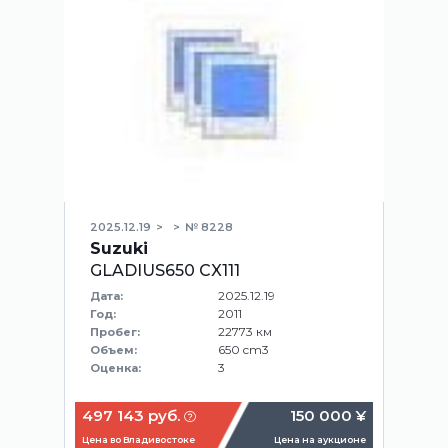
2025.12.19
№ 8228
Suzuki
GLADIUS650 CX111
2025.12.19
Дата:
2011
Год:
22773 км
Пробег:
650 cm3
Объем:
3
Оценка:
497 143 руб.
150 000 ¥
Цена во Владивостоке
Цена на аукционе