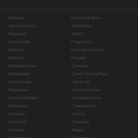
Абакан
Новосибирск
Архангельск
Оренбург
Барнаул
Орёл
Белгород
Подольск
Братск
Ростов на Дону
Брянск
Рязань
Владивосток
Самара
Владимир
Санкт-Петербург
Волгоград
Саратов
Воронеж
Севастополь
Екатеринбург
Симферополь
Иваново
Ставрополь
Ижевск
Сургут
Иркутск
Сызрань
Казань
Тверь
Кемерово
Тольятти