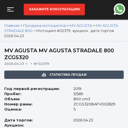
ЗАКАЖИТЕ КОНСУЛЬТАЦИЮ
Главная
>
Продажа мотоциклов
>
MV AGUSTA
>
MV AGUSTA
STRADALE 800
>
Мотоцикл #02379, аукцион , дата торгов
2026.04.23
MV AGUSTA MV AGUSTA STRADALE 800
ZCGS320
2026.04.23
№ 02379
СТАТИСТИКА ПРОДАЖ
Год первой регистрации:
2019
Пробег:
12569
Объем:
800 cm3
Номер рамы:
ZCGS320BAFV002829
Оценка:
5
Дата торгов:
2026.04.23
Аукцион: