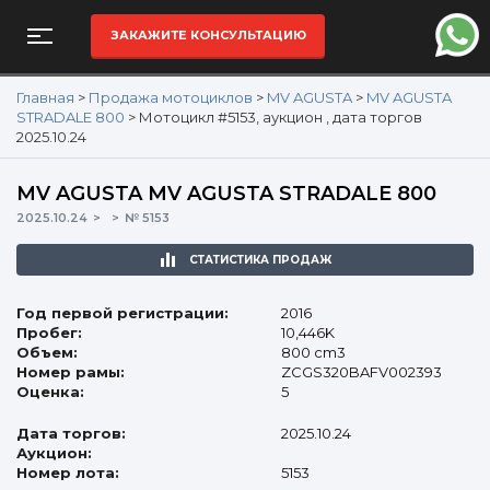
ЗАКАЖИТЕ КОНСУЛЬТАЦИЮ
Главная
>
Продажа мотоциклов
>
MV AGUSTA
>
MV AGUSTA
STRADALE 800
>
Мотоцикл #5153, аукцион , дата торгов
2025.10.24
MV AGUSTA MV AGUSTA STRADALE 800
2025.10.24
№ 5153
СТАТИСТИКА ПРОДАЖ
Год первой регистрации:
2016
Пробег:
10,446K
Объем:
800 cm3
Номер рамы:
ZCGS320BAFV002393
Оценка:
5
Дата торгов:
2025.10.24
Аукцион:
Номер лота:
5153