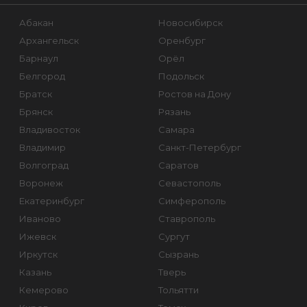
Абакан
Новосибирск
Архангельск
Оренбург
Барнаул
Орёл
Белгород
Подольск
Братск
Ростов на Дону
Брянск
Рязань
Владивосток
Самара
Владимир
Санкт-Петербург
Волгоград
Саратов
Воронеж
Севастополь
Екатеринбург
Симферополь
Иваново
Ставрополь
Ижевск
Сургут
Иркутск
Сызрань
Казань
Тверь
Кемерово
Тольятти