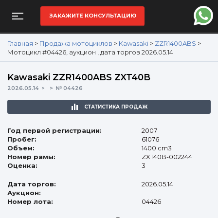
ЗАКАЖИТЕ КОНСУЛЬТАЦИЮ
Главная
>
Продажа мотоциклов
>
Kawasaki
>
ZZR1400ABS
>
Мотоцикл #04426, аукцион , дата торгов 2026.05.14
Kawasaki ZZR1400ABS ZXT40B
2026.05.14
№ 04426
СТАТИСТИКА ПРОДАЖ
Год первой регистрации:
2007
Пробег:
61076
Объем:
1400 cm3
Номер рамы:
ZXT40B-002244
Оценка:
3
Дата торгов:
2026.05.14
Аукцион:
Номер лота:
04426