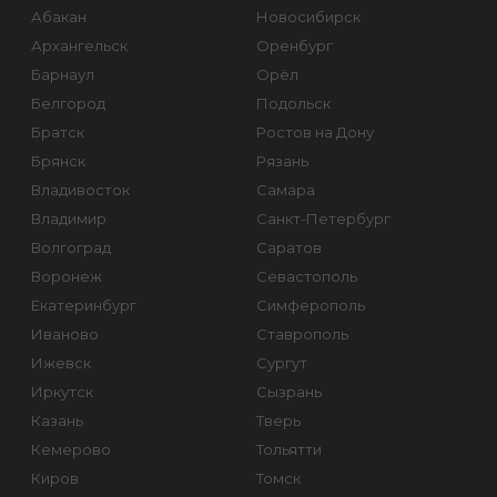
Абакан
Новосибирск
Архангельск
Оренбург
Барнаул
Орёл
Белгород
Подольск
Братск
Ростов на Дону
Брянск
Рязань
Владивосток
Самара
Владимир
Санкт-Петербург
Волгоград
Саратов
Воронеж
Севастополь
Екатеринбург
Симферополь
Иваново
Ставрополь
Ижевск
Сургут
Иркутск
Сызрань
Казань
Тверь
Кемерово
Тольятти
Киров
Томск