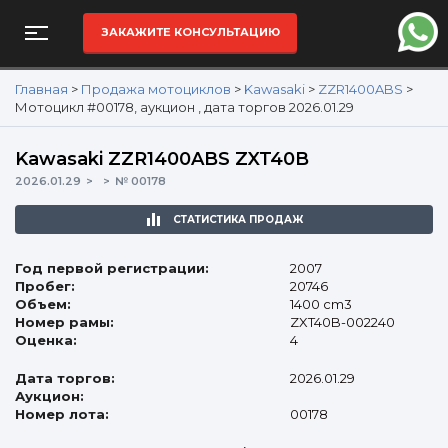
ЗАКАЖИТЕ КОНСУЛЬТАЦИЮ
Главная
>
Продажа мотоциклов
>
Kawasaki
>
ZZR1400ABS
>
Мотоцикл #00178, аукцион , дата торгов 2026.01.29
Kawasaki ZZR1400ABS ZXT40B
2026.01.29
№ 00178
СТАТИСТИКА ПРОДАЖ
Год первой регистрации:
2007
Пробег:
20746
Объем:
1400 cm3
Номер рамы:
ZXT40B-002240
Оценка:
4
Дата торгов:
2026.01.29
Аукцион:
Номер лота:
00178