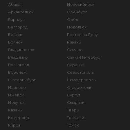
Абакан
Новосибирск
Архангельск
Оренбург
Барнаул
Орёл
Белгород
Подольск
Братск
Ростов на Дону
Брянск
Рязань
Владивосток
Самара
Владимир
Санкт-Петербург
Волгоград
Саратов
Воронеж
Севастополь
Екатеринбург
Симферополь
Иваново
Ставрополь
Ижевск
Сургут
Иркутск
Сызрань
Казань
Тверь
Кемерово
Тольятти
Киров
Томск