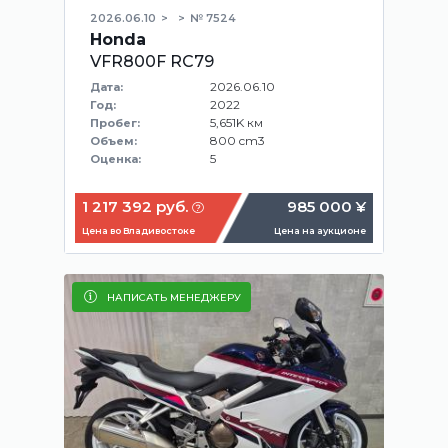
2026.06.10
№ 7524
Honda
VFR800F RC79
2026.06.10
Дата:
2022
Год:
5,651K км
Пробег:
800 cm3
Объем:
5
Оценка:
1 217 392 руб.
985 000 ¥
Цена во Владивостоке
Цена на аукционе
НАПИСАТЬ МЕНЕДЖЕРУ