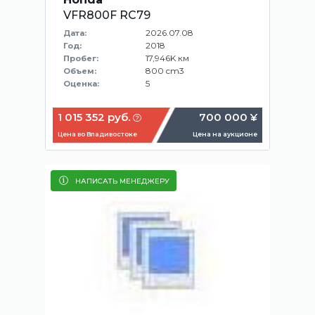
VFR800F RC79
2026.07.08
Дата:
2018
Год:
17,946K км
Пробег:
800 cm3
Объем:
5
Оценка:
1 015 352 руб.
700 000 ¥
Цена во Владивостоке
Цена на аукционе
НАПИСАТЬ МЕНЕДЖЕРУ