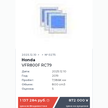
2025.12.10
№ 0275
Honda
VFR800F RC79
2025.12.10
Дата:
2019
Год:
7,986K км
Пробег:
800 cm3
Объем:
5
Оценка:
1 137 284 руб.
872 000 ¥
Цена во Владивостоке
Цена на аукционе