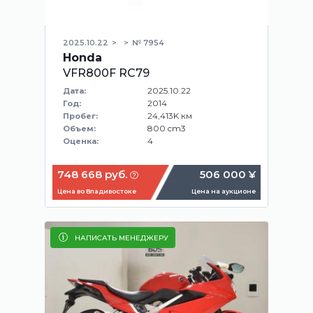
2025.10.22
№ 7954
Honda
VFR800F RC79
2025.10.22
Дата:
2014
Год:
24,413K км
Пробег:
800 cm3
Объем:
4
Оценка:
748 668 руб.
506 000 ¥
Цена во Владивостоке
Цена на аукционе
НАПИСАТЬ МЕНЕДЖЕРУ