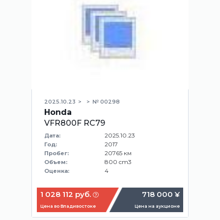
2025.10.23
№ 00298
Honda
VFR800F RC79
2025.10.23
Дата:
2017
Год:
20765 км
Пробег:
800 cm3
Объем:
4
Оценка:
1 028 112 руб.
718 000 ¥
Цена во Владивостоке
Цена на аукционе