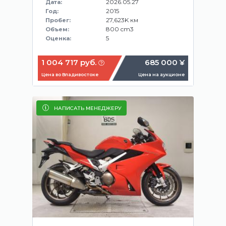
2026.05.27
Дата:
2015
Год:
27,623K км
Пробег:
800 cm3
Объем:
5
Оценка:
1 004 717 руб.
685 000 ¥
Цена во Владивостоке
Цена на аукционе
НАПИСАТЬ МЕНЕДЖЕРУ