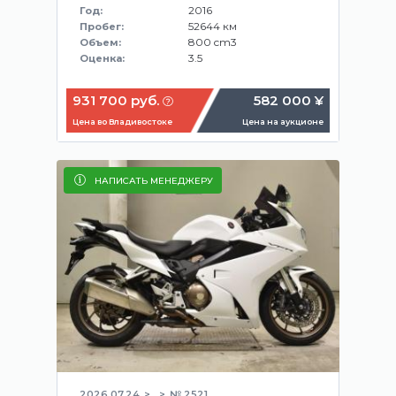
2016
Год:
52644 км
Пробег:
800 cm3
Объем:
3.5
Оценка:
931 700 руб.
582 000 ¥
Цена во Владивостоке
Цена на аукционе
НАПИСАТЬ МЕНЕДЖЕРУ
2026.07.24
№ 2521