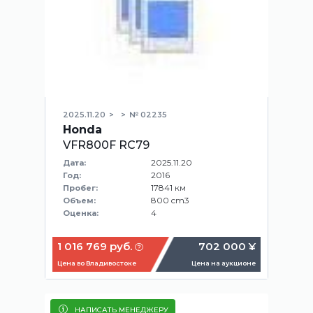
2025.11.20
№ 02235
Honda
VFR800F RC79
2025.11.20
Дата:
2016
Год:
17841 км
Пробег:
800 cm3
Объем:
4
Оценка:
1 016 769 руб.
702 000 ¥
Цена во Владивостоке
Цена на аукционе
НАПИСАТЬ МЕНЕДЖЕРУ