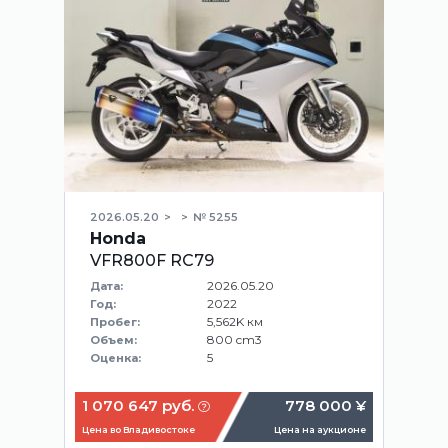
2026.05.20
№ 5255
Honda
VFR800F RC79
2026.05.20
Дата:
2022
Год:
5,562K км
Пробег:
800 cm3
Объем:
5
Оценка:
1 070 647 руб.
778 000 ¥
Цена во Владивостоке
Цена на аукционе