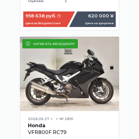
5
Оценка:
958 638 руб.
620 000 ¥
Цена во Владивостоке
Цена на аукционе
НАПИСАТЬ МЕНЕДЖЕРУ
2026.05.27
№ 2810
Honda
VFR800F RC79