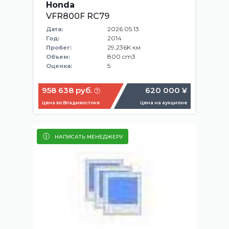
Honda
VFR800F RC79
2026.05.13
Дата:
2014
Год:
29,236K км
Пробег:
800 cm3
Объем:
5
Оценка:
958 638 руб.
620 000 ¥
Цена во Владивостоке
Цена на аукционе
НАПИСАТЬ МЕНЕДЖЕРУ