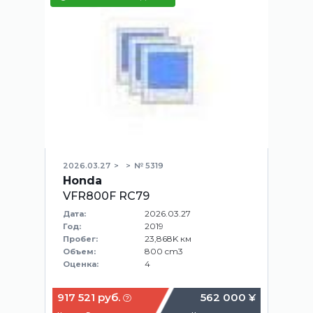
2026.03.27
№ 5319
Honda
VFR800F RC79
2026.03.27
Дата:
2019
Год:
23,868K км
Пробег:
800 cm3
Объем:
4
Оценка:
917 521 руб.
562 000 ¥