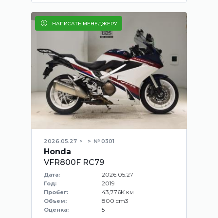
НАПИСАТЬ МЕНЕДЖЕРУ
2026.05.27
№ 0301
Honda
VFR800F RC79
2026.05.27
Дата:
2019
Год:
43,776K км
Пробег:
800 cm3
Объем:
5
Оценка: