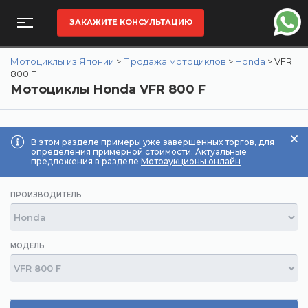
ЗАКАЖИТЕ КОНСУЛЬТАЦИЮ
Мотоциклы из Японии
>
Продажа мотоциклов
>
Honda
>
VFR
800 F
Мотоциклы Honda VFR 800 F
В этом разделе примеры уже завершенных торгов, для
определения примерной стоимости. Актуальные
предложения в разделе
Мотоаукционы онлайн
ПРОИЗВОДИТЕЛЬ
МОДЕЛЬ