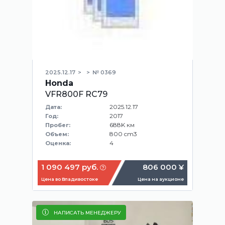
2025.12.17
№ 0369
Honda
VFR800F RC79
2025.12.17
Дата:
2017
Год:
688K км
Пробег:
800 cm3
Объем:
4
Оценка:
1 090 497 руб.
806 000 ¥
Цена во Владивостоке
Цена на аукционе
НАПИСАТЬ МЕНЕДЖЕРУ