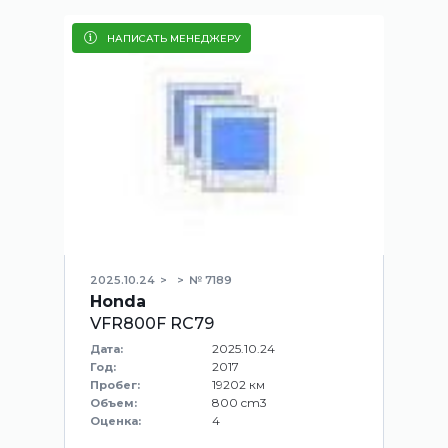
НАПИСАТЬ МЕНЕДЖЕРУ
2025.10.24
№ 7189
Honda
VFR800F RC79
2025.10.24
Дата:
2017
Год:
19202 км
Пробег:
800 cm3
Объем:
4
Оценка: