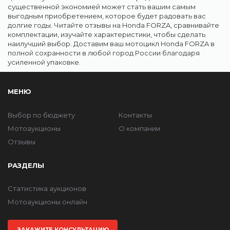
существенной экономией может стать вашим самым
выгодным приобретением, которое будет радовать вас
долгие годы. Читайте отзывы на Honda FORZA, сравнивайте
комплектации, изучайте характеристики, чтобы сделать
наилучший выбор. Доставим ваш мотоцикл Honda FORZA в
полной сохранности в любой город России благодаря
усиленной упаковке.
МЕНЮ
Выбор по бюджету
Контакты
Мотоаукционы
О компании
Отзывы
РАЗДЕЛЫ
Статистика аукционов
Мотоаукционы онлайн
ЗАКАЖИТЕ КОНСУЛЬТАЦИЮ