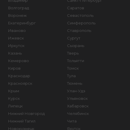
Владимир
Санкт-Петербург
Волгоград
Саратов
Воронеж
Севастополь
Екатеринбург
Симферополь
Иваново
Ставрополь
Ижевск
Сургут
Иркутск
Сызрань
Казань
Тверь
Кемерово
Тольятти
Киров
Томск
Краснодар
Тула
Красноярск
Тюмень
Крым
Улан-Удэ
Курск
Ульяновск
Липецк
Хабаровск
Нижний Новгород
Челябинск
Нижний Тагил
Чита
Новокузнецк
Якутск