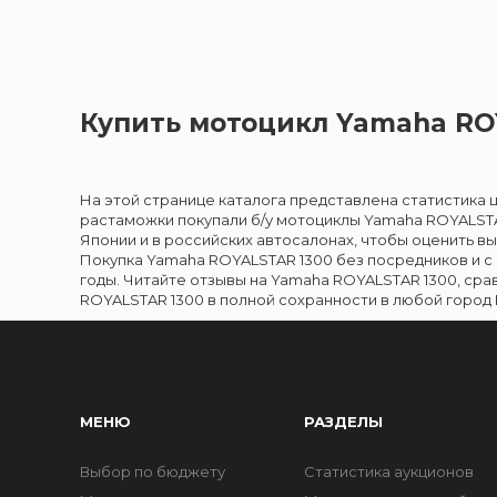
Купить мотоцикл Yamaha RO
На этой странице каталога представлена статистика ц
растаможки покупали б/у мотоциклы Yamaha ROYALSTA
Японии и в российских автосалонах, чтобы оценить в
Покупка Yamaha ROYALSTAR 1300 без посредников и с
годы. Читайте отзывы на Yamaha ROYALSTAR 1300, сра
ROYALSTAR 1300 в полной сохранности в любой город 
МЕНЮ
РАЗДЕЛЫ
Выбор по бюджету
Статистика аукционов