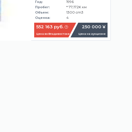
1996
Год:
* 77,172K км
Пробег:
1300 cm3
Объем:
4
Оценка:
552 163 руб.
250 000 ¥
Цена во Владивостоке
Цена на аукционе