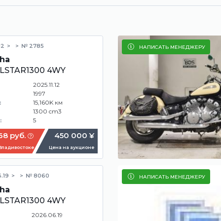
12
№ 2785
НАПИСАТЬ МЕНЕДЖЕРУ
ha
LSTAR1300 4WY
2025.11.12
1997
15,160K км
:
1300 cm3
5
:
68 руб.
450 000 ¥
 Владивостоке
Цена на аукционе
.19
№ 8060
НАПИСАТЬ МЕНЕДЖЕРУ
ha
LSTAR1300 4WY
2026.06.19