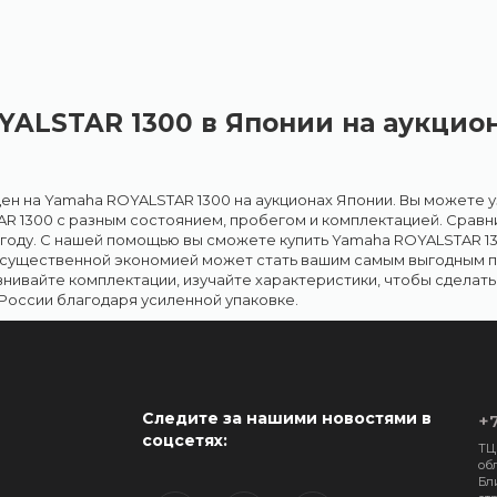
YALSTAR 1300 в Японии на аукцио
ен на Yamaha ROYALSTAR 1300 на аукционах Японии. Вы можете уз
R 1300 с разным состоянием, пробегом и комплектацией. Сравн
ыгоду. С нашей помощью вы сможете купить Yamaha ROYALSTAR 13
 существенной экономией может стать вашим самым выгодным п
внивайте комплектации, изучайте характеристики, чтобы сдела
России благодаря усиленной упаковке.
Следите за нашими новостями в
+7
соцсетях:
ТЦ
обл
Бл