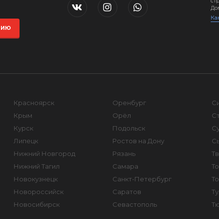
стр
До
Ка
ЦИЮ
Красноярск
Оренбург
С
Крым
Орёл
С
Курск
Подольск
Су
Липецк
Ростов на Дону
С
Нижний Новгород
Рязань
Т
Нижний Тагил
Самара
То
Новокузнецк
Санкт-Петербург
Т
Новороссийск
Саратов
Ту
Новосибирск
Севастополь
Т