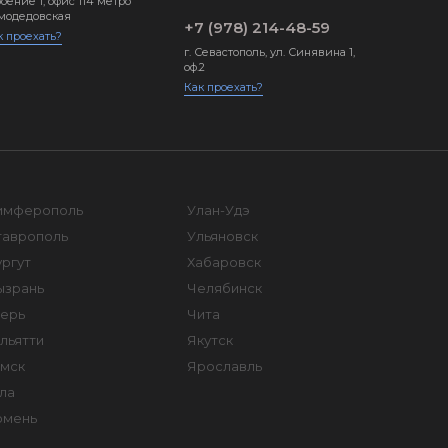
оение 1, офис 114 метро
модедовская
+7 (978) 214-48-59
к проехать?
г. Севастополь, ул. Синявина 1,
оф.2
Как проехать?
имферополь
Улан-Удэ
таврополь
Ульяновск
ргут
Хабаровск
ызрань
Челябинск
верь
Чита
льятти
Якутск
омск
Ярославль
ла
юмень