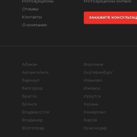
Мотоаукционы
Мотоаукционы онлайн
Отзывы
Контакты
ЗАКАЖИТЕ КОНСУЛЬТА
О компании
Абакан
Воронеж
Архангельск
Екатеринбург
Барнаул
Иваново
Белгород
Ижевск
Братск
Иркутск
Брянск
Казань
Владивосток
Кемерово
Владимир
Киров
Волгоград
Краснодар