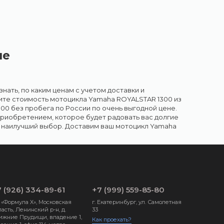
не
нать, по каким ценам с учетом доставки и
ите стоимость мотоцикла Yamaha ROYALSTAR 1300 из
00 без пробега по России по очень выгодной цене.
риобретением, которое будет радовать вас долгие
ть наилучший выбор. Доставим ваш мотоцикл Yamaha
 (926) 334-89-61
+7 (999) 559-85-80
 «Формула X», Московская
г. Екатеринбург, ул. Самолетная
асть, Ленинский р-н, д.
33
ижние Прудищи, владение 1,
Как проехать?