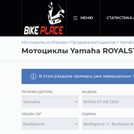
МЕНЮ
СТАТИСТИКА
Мотоциклы из Японии
>
Продажа мотоциклов
>
Yamah
Мотоциклы Yamaha ROYALS
В этом разделе примеры уже завершенных т
ПРОИЗВОДИТЕЛЬ
МОДЕЛЬ
3
ОБЪЕМ, СМ
ОЦЕНКА