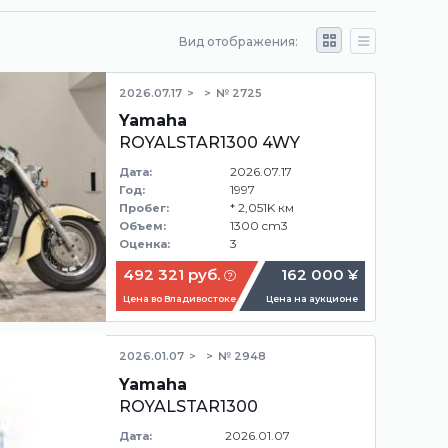
Вид отображения:
2026.07.17
№ 2725
Yamaha
ROYALSTAR1300 4WY
2026.07.17
Дата:
1997
Год:
* 2,051K км
Пробег:
1300 cm3
Объем:
3
Оценка:
492 321 руб.
162 000 ¥
Цена во Владивостоке
Цена на аукционе
2026.01.07
№ 2948
Yamaha
ROYALSTAR1300
2026.01.07
Дата: