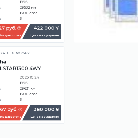
1996
29532 км
:
1300 cm3
3
:
27 руб.
422 000 ¥
 Владивостоке
Цена на аукционе
.24
№ 7567
ha
LSTAR1300 4WY
2025.10.24
1996
29631 км
:
1300 cm3
3
:
67 руб.
380 000 ¥
 Владивостоке
Цена на аукционе