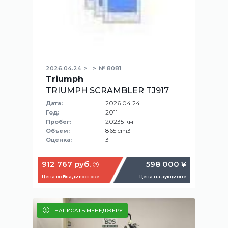
2026.04.24
№ 8081
Triumph
TRIUMPH SCRAMBLER TJ917
2026.04.24
Дата:
2011
Год:
20235 км
Пробег:
865 cm3
Объем:
3
Оценка:
912 767 руб.
598 000 ¥
Цена во Владивостоке
Цена на аукционе
НАПИСАТЬ МЕНЕДЖЕРУ