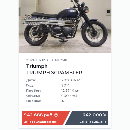
2026.06.12
№ 7510
Triumph
TRIUMPH SCRAMBLER
2026.06.12
Дата:
2014
Год:
12,974K км
Пробег:
900 cm3
Объем:
4
Оценка:
942 688 руб.
642 000 ¥
Цена во Владивостоке
Цена на аукционе