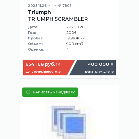
2025.11.26
№ 7803
Triumph
TRIUMPH SCRAMBLER
2025.11.26
Дата:
2006
Год:
19,910K км
Пробег:
900 cm3
Объем:
4
Оценка:
654 168 руб.
400 000 ¥
Цена во Владивостоке
Цена на аукционе
НАПИСАТЬ МЕНЕДЖЕРУ