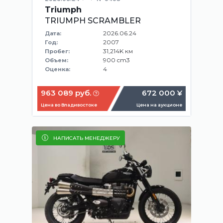
Triumph
TRIUMPH SCRAMBLER
2026.06.24
Дата:
2007
Год:
31,214K км
Пробег:
900 cm3
Объем:
4
Оценка:
963 089 руб.
672 000 ¥
Цена во Владивостоке
Цена на аукционе
НАПИСАТЬ МЕНЕДЖЕРУ