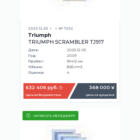
2025.12.05
№ 7252
Triumph
TRIUMPH SCRAMBLER TJ917
2025.12.05
Дата:
2009
Год:
59412 км
Пробег:
865 cm3
Объем:
4
Оценка:
632 406 руб.
368 000 ¥
Цена во Владивостоке
Цена на аукционе
НАПИСАТЬ МЕНЕДЖЕРУ