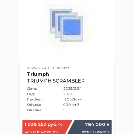
2025.12.24
№ 0177
Triumph
TRIUMPH SCRAMBLER
2025.12.24
Дата:
2023
Год:
11,060K км
Пробег:
900 cm3
Объем:
5
Оценка:
1 039 252 руб.
784 000 ¥
Цена во Владивостоке
Цена на аукционе