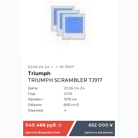
2026.04.24
№ 7007
Triumph
TRIUMPH SCRAMBLER TJ917
2026.04.24
Дата:
2016
Год:
15115 км
Пробег:
865 cm3
Объем:
4
Оценка:
949 488 руб.
652 000 ¥
Цена во Владивостоке
Цена на аукционе