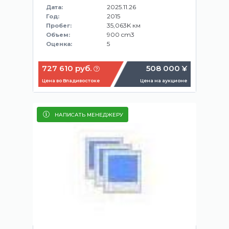
2025.11.26
Дата:
2015
Год:
35,063K км
Пробег:
900 cm3
Объем:
5
Оценка:
727 610 руб.
508 000 ¥
Цена во Владивостоке
Цена на аукционе
НАПИСАТЬ МЕНЕДЖЕРУ