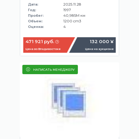
2025.11.28
Дата:
1997
Год:
40,985M км
Пробег:
1200 cm3
Объем:
4
Оценка:
471 921 руб.
132 000 ¥
Цена во Владивостоке
Цена на аукционе
НАПИСАТЬ МЕНЕДЖЕРУ