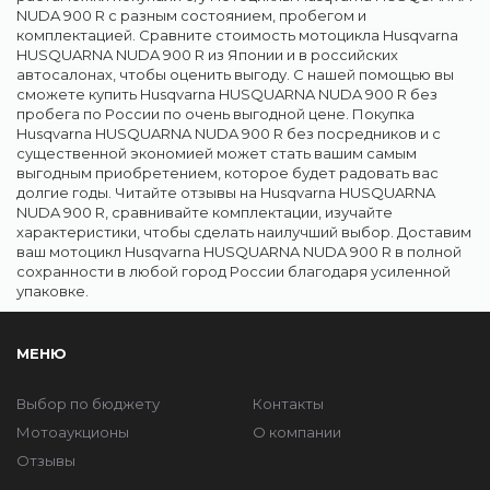
NUDA 900 R с разным состоянием, пробегом и
комплектацией. Сравните стоимость мотоцикла Husqvarna
HUSQUARNA NUDA 900 R из Японии и в российских
автосалонах, чтобы оценить выгоду. С нашей помощью вы
сможете купить Husqvarna HUSQUARNA NUDA 900 R без
пробега по России по очень выгодной цене. Покупка
Husqvarna HUSQUARNA NUDA 900 R без посредников и с
существенной экономией может стать вашим самым
выгодным приобретением, которое будет радовать вас
долгие годы. Читайте отзывы на Husqvarna HUSQUARNA
NUDA 900 R, сравнивайте комплектации, изучайте
характеристики, чтобы сделать наилучший выбор. Доставим
ваш мотоцикл Husqvarna HUSQUARNA NUDA 900 R в полной
сохранности в любой город России благодаря усиленной
упаковке.
МЕНЮ
Выбор по бюджету
Контакты
Мотоаукционы
О компании
Отзывы