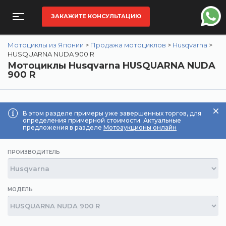
ЗАКАЖИТЕ КОНСУЛЬТАЦИЮ
Мотоциклы из Японии
>
Продажа мотоциклов
>
Husqvarna
>
HUSQUARNA NUDA 900 R
Мотоциклы Husqvarna HUSQUARNA NUDA
900 R
В этом разделе примеры уже завершенных торгов, для
определения примерной стоимости. Актуальные
предложения в разделе
Мотоаукционы онлайн
ПРОИЗВОДИТЕЛЬ
МОДЕЛЬ