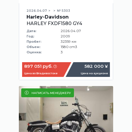
2026.04.07
№ 5303
Harley-Davidson
HARLEY FXDF1580 GY4
2026.04.07
Дата:
2009
Год:
32359 км
Пробег:
1580 cm3
Объем:
3
Оценка:
897 051 руб.
582 000 ¥
Цена во Владивостоке
Цена на аукционе
НАПИСАТЬ МЕНЕДЖЕРУ