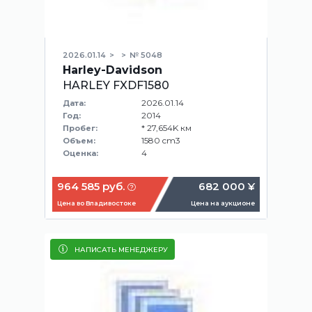
2026.01.14
№ 5048
Harley-Davidson
HARLEY FXDF1580
2026.01.14
Дата:
2014
Год:
* 27,654K км
Пробег:
1580 cm3
Объем:
4
Оценка:
964 585 руб.
682 000 ¥
Цена во Владивостоке
Цена на аукционе
НАПИСАТЬ МЕНЕДЖЕРУ