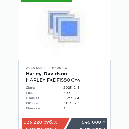
2025.12.11
№ 00190
Harley-Davidson
HARLEY FXDF1580 GY4
2025.12.11
Дата:
2010
Год:
26399 км
Пробег:
1580 cm3
Объем:
3
Оценка:
936 220 руб.
640 000 ¥
Цена во Владивостоке
Цена на аукционе