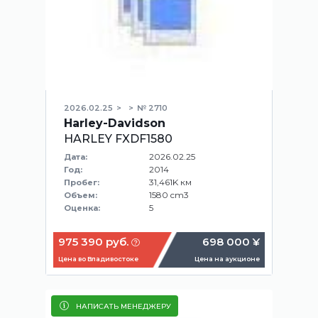
2026.02.25
№ 2710
Harley-Davidson
HARLEY FXDF1580
2026.02.25
Дата:
2014
Год:
31,461K км
Пробег:
1580 cm3
Объем:
5
Оценка:
975 390 руб.
698 000 ¥
Цена во Владивостоке
Цена на аукционе
НАПИСАТЬ МЕНЕДЖЕРУ