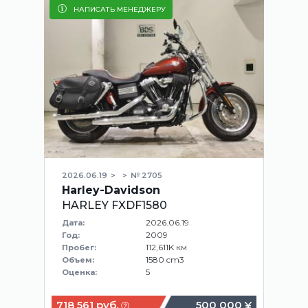
НАПИСАТЬ МЕНЕДЖЕРУ
2026.06.19
№ 2705
Harley-Davidson
HARLEY FXDF1580
2026.06.19
Дата:
2009
Год:
112,611K км
Пробег:
1580 cm3
Объем:
5
Оценка:
718 561 руб.
500 000 ¥