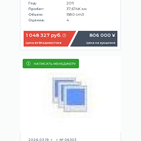
2011
Год:
37,674K км
Пробег:
1580 cm3
Объем:
4
Оценка:
1 048 327 руб.
806 000 ¥
Цена во Владивостоке
Цена на аукционе
НАПИСАТЬ МЕНЕДЖЕРУ
2026.03.19
№ 06303