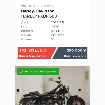
2025.12.12
№ 2585
Harley-Davidson
HARLEY FXDF1580
2025.12.12
Дата:
2008
Год:
11,461K км
Пробег:
1580 cm3
Объем:
5
Оценка:
902 453 руб.
590 000 ¥
Цена во Владивостоке
Цена на аукционе
НАПИСАТЬ МЕНЕДЖЕРУ