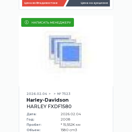
Цена во Владивостоке
Цена на аукционе
НАПИСАТЬ МЕНЕДЖЕРУ
2026.02.04
№ 7523
Harley-Davidson
HARLEY FXDF1580
2026.02.04
Дата:
2008
Год:
* 15,552K км
Пробег:
1580 cm3
Объем: