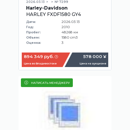
2026.03.13
№ 7299
Harley-Davidson
HARLEY FXDF1580 GY4
2026.03.13
Дата:
2010
Год:
48268 км
Пробег:
1580 cm3
Объем:
3
Оценка:
894 349 руб.
578 000 ¥
Цена во Владивостоке
Цена на аукционе
НАПИСАТЬ МЕНЕДЖЕРУ