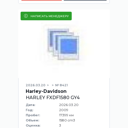
НАПИСАТЬ МЕНЕДЖЕРУ
2026.03.20
№ 8421
Harley-Davidson
HARLEY FXDF1580 GY4
2026.03.20
Дата:
2009
Год:
17399 км
Пробег:
1580 cm3
Объем:
3
Оценка: