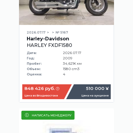
2026.07.17
№ 5167
Harley-Davidson
HARLEY FXDF1580
2026.07.17
Дата:
2009
Год:
34,621K км
Пробег:
1580 cm3
Объем:
4
Оценка:
848 426 руб.
510 000 ¥
Цена во Владивостоке
Цена на аукционе
НАПИСАТЬ МЕНЕДЖЕРУ