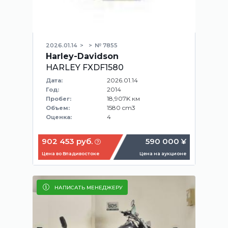
2026.01.14
№ 7855
Harley-Davidson
HARLEY FXDF1580
2026.01.14
Дата:
2014
Год:
18,907K км
Пробег:
1580 cm3
Объем:
4
Оценка:
902 453 руб.
590 000 ¥
Цена во Владивостоке
Цена на аукционе
НАПИСАТЬ МЕНЕДЖЕРУ