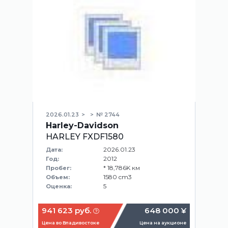
2026.01.23
№ 2744
Harley-Davidson
HARLEY FXDF1580
2026.01.23
Дата:
2012
Год:
* 18,786K км
Пробег:
1580 cm3
Объем:
5
Оценка:
941 623 руб.
648 000 ¥
Цена во Владивостоке
Цена на аукционе