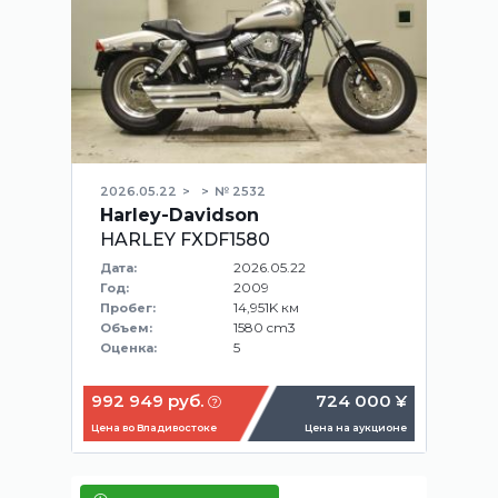
2026.05.22
№ 2532
Harley-Davidson
HARLEY FXDF1580
2026.05.22
Дата:
2009
Год:
14,951K км
Пробег:
1580 cm3
Объем:
5
Оценка:
992 949 руб.
724 000 ¥
Цена во Владивостоке
Цена на аукционе