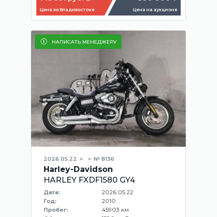
Цена во Владивостоке
Цена на аукционе
НАПИСАТЬ МЕНЕДЖЕРУ
2026.05.22
№ 8136
Harley-Davidson
HARLEY FXDF1580 GY4
2026.05.22
Дата:
2010
Год:
45903 км
Пробег: