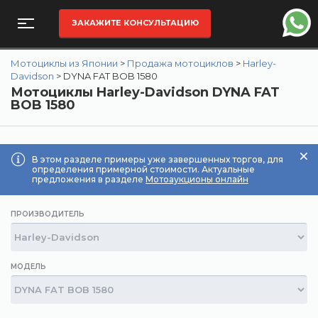
ЗАКАЖИТЕ КОНСУЛЬТАЦИЮ
Мотоциклы из Японии
>
Продажа мотоциклов
>
Harley-
Davidson
>
DYNA FAT BOB 1580
Мотоциклы Harley-Davidson DYNA FAT
BOB 1580
В этом разделе примеры уже завершенных торгов, для
определения примерной стоимости. Актуальные
предложения в разделе
Мотоаукционы онлайн
ПРОИЗВОДИТЕЛЬ
МОДЕЛЬ