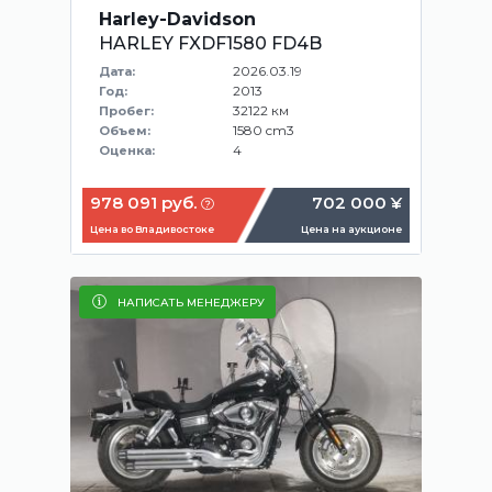
Harley-Davidson
HARLEY FXDF1580 FD4B
2026.03.19
Дата:
2013
Год:
32122 км
Пробег:
1580 cm3
Объем:
4
Оценка:
978 091 руб.
702 000 ¥
Цена во Владивостоке
Цена на аукционе
НАПИСАТЬ МЕНЕДЖЕРУ