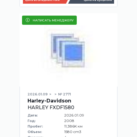
НАПИСАТЬ МЕНЕДЖЕРУ
2026.01.09
№ 2771
Harley-Davidson
HARLEY FXDF1580
2026.01.09
Дата:
2008
Год:
11,386K км
Пробег:
1580 cm3
Объем: