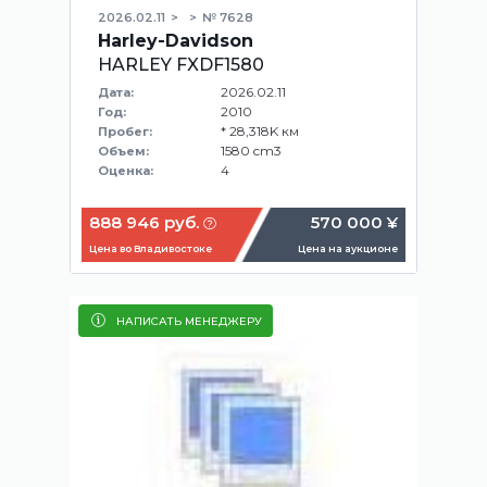
2026.02.11
№ 7628
Harley-Davidson
HARLEY FXDF1580
2026.02.11
Дата:
2010
Год:
* 28,318K км
Пробег:
1580 cm3
Объем:
4
Оценка:
888 946 руб.
570 000 ¥
Цена во Владивостоке
Цена на аукционе
НАПИСАТЬ МЕНЕДЖЕРУ