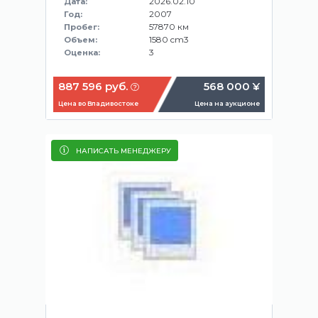
2026.02.10
Дата:
2007
Год:
57870 км
Пробег:
1580 cm3
Объем:
3
Оценка:
887 596 руб.
568 000 ¥
Цена во Владивостоке
Цена на аукционе
НАПИСАТЬ МЕНЕДЖЕРУ