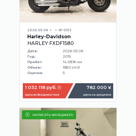
2026.05.06
№ 0153
Harley-Davidson
HARLEY FXDF1580
2026.05.06
Дата:
2015
Год:
14,081K км
Пробег:
1580 cm3
Объем:
5
Оценка:
1 032 118 руб.
782 000 ¥
Цена во Владивостоке
Цена на аукционе
НАПИСАТЬ МЕНЕДЖЕРУ