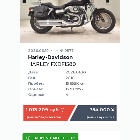
2026.06.10
№ 0577
Harley-Davidson
HARLEY FXDF1580
2026.06.10
Дата:
2010
Год:
15,658K км
Пробег:
1580 cm3
Объем:
4
Оценка:
1 013 209 руб.
754 000 ¥
Цена во Владивостоке
Цена на аукционе
НАПИСАТЬ МЕНЕДЖЕРУ