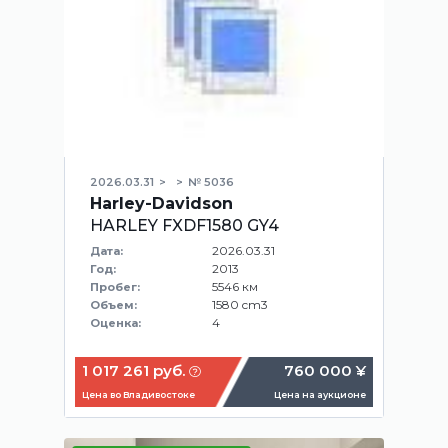
2026.03.31
№ 5036
Harley-Davidson
HARLEY FXDF1580 GY4
2026.03.31
Дата:
2013
Год:
5546 км
Пробег:
1580 cm3
Объем:
4
Оценка:
1 017 261 руб.
760 000 ¥
Цена во Владивостоке
Цена на аукционе