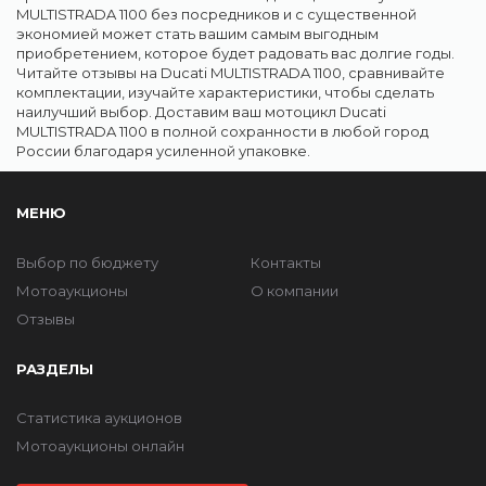
MULTISTRADA 1100 без посредников и с существенной
экономией может стать вашим самым выгодным
приобретением, которое будет радовать вас долгие годы.
Читайте отзывы на Ducati MULTISTRADA 1100, сравнивайте
комплектации, изучайте характеристики, чтобы сделать
наилучший выбор. Доставим ваш мотоцикл Ducati
MULTISTRADA 1100 в полной сохранности в любой город
России благодаря усиленной упаковке.
МЕНЮ
Выбор по бюджету
Контакты
Мотоаукционы
О компании
Отзывы
РАЗДЕЛЫ
Статистика аукционов
Мотоаукционы онлайн