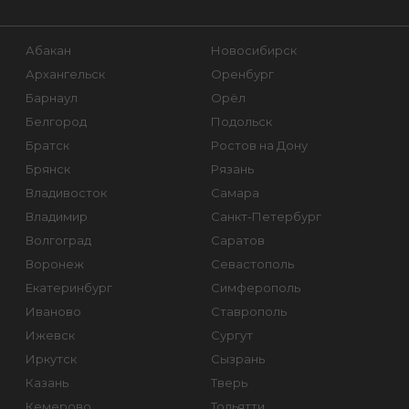
Абакан
Новосибирск
Архангельск
Оренбург
Барнаул
Орёл
Белгород
Подольск
Братск
Ростов на Дону
Брянск
Рязань
Владивосток
Самара
Владимир
Санкт-Петербург
Волгоград
Саратов
Воронеж
Севастополь
Екатеринбург
Симферополь
Иваново
Ставрополь
Ижевск
Сургут
Иркутск
Сызрань
Казань
Тверь
Кемерово
Тольятти