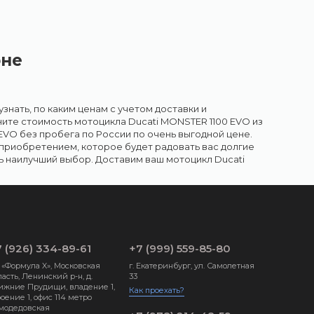
оне
знать, по каким ценам с учетом доставки и
ните стоимость мотоцикла Ducati MONSTER 1100 EVO из
EVO без пробега по России по очень выгодной цене.
приобретением, которое будет радовать вас долгие
ть наилучший выбор. Доставим ваш мотоцикл Ducati
 (926) 334-89-61
+7 (999) 559-85-80
 «Формула X», Московская
г. Екатеринбург, ул. Самолетная
асть, Ленинский р-н, д.
33
ижние Прудищи, владение 1,
Как проехать?
оение 1, офис 114 метро
модедовская