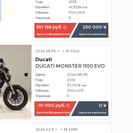
2013
Год:
41,332K км
Пробег:
1100 cm3
Объем:
5
Оценка:
551 158 руб.
250 000 ¥
Цена во Владивостоке
Цена на аукционе
2026.08.05
№ 0345
Ducati
DUCATI MONSTER 1100 EVO
2026.08.05
Дата:
2012
Год:
37,010K км
Пробег:
1100 cm3
Объем:
5
Оценка:
-10 000 руб.
0 ¥
Цена во Владивостоке
Цена на аукционе
2026.02.11
№ 5398