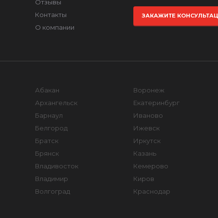
Отзывы
Контакты
ЗАКАЖИТЕ КОНСУЛЬТА
О компании
Абакан
Воронеж
Архангельск
Екатеринбург
Барнаул
Иваново
Белгород
Ижевск
Братск
Иркутск
Брянск
Казань
Владивосток
Кемерово
Владимир
Киров
Волгоград
Краснодар