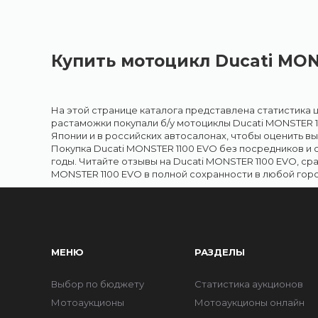
Купить мотоцикл Ducati MON
На этой странице каталога представлена статистика ц
растаможки покупали б/у мотоциклы Ducati MONSTER 1
Японии и в российских автосалонах, чтобы оценить в
Покупка Ducati MONSTER 1100 EVO без посредников и
годы. Читайте отзывы на Ducati MONSTER 1100 EVO, с
MONSTER 1100 EVO в полной сохранности в любой горо
МЕНЮ
РАЗДЕЛЫ
Выбор по бюджету
Статистика аукционов
Мотоаукционы
Мотоаукционы онлайн