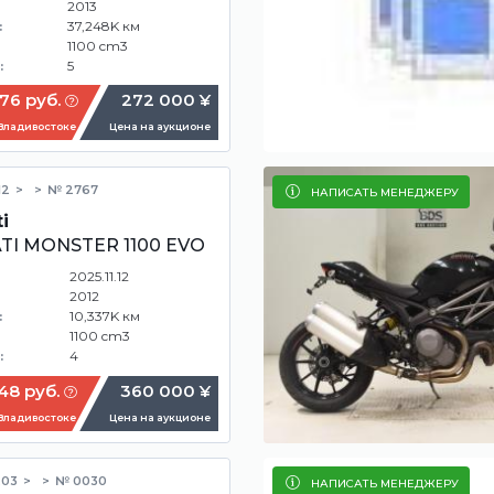
2013
37,248K км
:
1100 cm3
5
:
76 руб.
272 000 ¥
 Владивостоке
Цена на аукционе
12
№ 2767
НАПИСАТЬ МЕНЕДЖЕРУ
i
TI MONSTER 1100 EVO
2025.11.12
2012
10,337K км
:
1100 cm3
4
:
48 руб.
360 000 ¥
 Владивостоке
Цена на аукционе
.03
№ 0030
НАПИСАТЬ МЕНЕДЖЕРУ