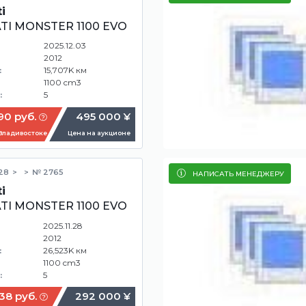
i
TI MONSTER 1100 EVO
2025.12.03
2012
15,707K км
:
1100 cm3
5
:
90 руб.
495 000 ¥
 Владивостоке
Цена на аукционе
.28
№ 2765
НАПИСАТЬ МЕНЕДЖЕРУ
i
TI MONSTER 1100 EVO
2025.11.28
2012
26,523K км
:
1100 cm3
5
:
38 руб.
292 000 ¥