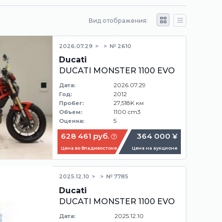
Вид отображения:
2026.07.29
№ 2610
Ducati
DUCATI MONSTER 1100 EVO
2026.07.29
Дата:
2012
Год:
27,518K км
Пробег:
1100 cm3
Объем:
5
Оценка:
628 461 руб.
364 000 ¥
Цена во Владивостоке
Цена на аукционе
2025.12.10
№ 7785
Ducati
DUCATI MONSTER 1100 EVO
2025.12.10
Дата: