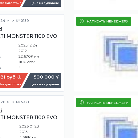
 Владивостоке
Цена на аукционе
.24
№ 0139
НАПИСАТЬ МЕНЕДЖЕРУ
i
TI MONSTER 1100 EVO
2025.12.24
2012
22,670K км
:
1100 cm3
4
:
81 руб.
500 000 ¥
 Владивостоке
Цена на аукционе
.28
№ 5321
НАПИСАТЬ МЕНЕДЖЕРУ
i
TI MONSTER 1100 EVO
2026.01.28
2013
4,516K км
: