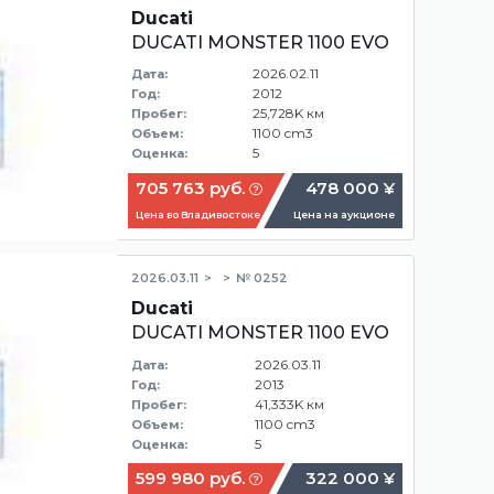
Ducati
DUCATI MONSTER 1100 EVO
2026.02.11
Дата:
2012
Год:
25,728K км
Пробег:
1100 cm3
Объем:
5
Оценка:
705 763 руб.
478 000 ¥
Цена во Владивостоке
Цена на аукционе
2026.03.11
№ 0252
Ducati
DUCATI MONSTER 1100 EVO
2026.03.11
Дата:
2013
Год:
41,333K км
Пробег:
1100 cm3
Объем:
5
Оценка:
599 980 руб.
322 000 ¥