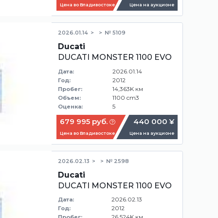
Цена во Владивостоке
Цена на аукционе
2026.01.14
№ 5109
Ducati
DUCATI MONSTER 1100 EVO
2026.01.14
Дата:
2012
Год:
14,363K км
Пробег:
1100 cm3
Объем:
5
Оценка:
679 995 руб.
440 000 ¥
Цена во Владивостоке
Цена на аукционе
2026.02.13
№ 2598
Ducati
DUCATI MONSTER 1100 EVO
2026.02.13
Дата:
2012
Год:
26,524K км
Пробег: