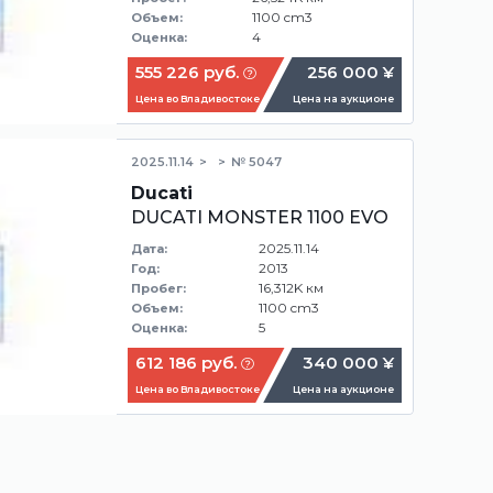
1100 cm3
Объем:
4
Оценка:
555 226 руб.
256 000 ¥
Цена во Владивостоке
Цена на аукционе
2025.11.14
№ 5047
Ducati
DUCATI MONSTER 1100 EVO
2025.11.14
Дата:
2013
Год:
16,312K км
Пробег:
1100 cm3
Объем:
5
Оценка:
612 186 руб.
340 000 ¥
Цена во Владивостоке
Цена на аукционе