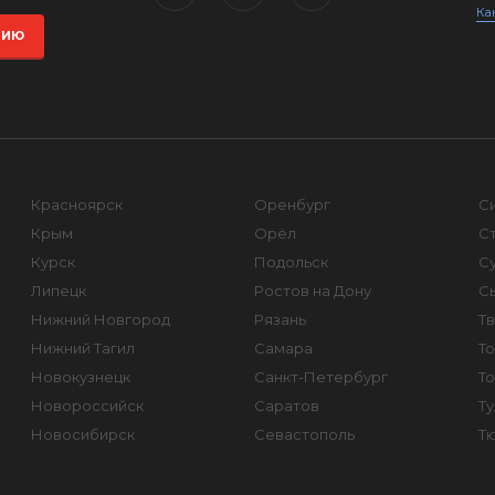
Ка
ЦИЮ
Красноярск
Оренбург
С
Крым
Орёл
С
Курск
Подольск
Су
Липецк
Ростов на Дону
С
Нижний Новгород
Рязань
Т
Нижний Тагил
Самара
То
Новокузнецк
Санкт-Петербург
Т
Новороссийск
Саратов
Ту
Новосибирск
Севастополь
Т