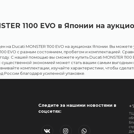
STER 1100 EVO в Японии на аукци
ен на Ducati MONSTER 1100 EVO на аукционах Японии. Вы можете у
100 EVO с разным состоянием, пробегом и комплектацией. Срав
ыгоду. С нашей помощью вы сможете купить Ducati MONSTER 1100 
 с существенной экономией может стать вашим самым выгодным 
равнивайте комплектации, изучайте характеристики, чтобы сдела
д России благодаря усиленной упаковке.
Следите за нашими новостями в
+7
соцсетях:
ТЦ
обл
Бл
стр
До