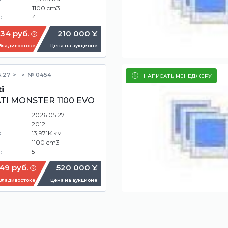
1100 cm3
4
:
34 руб.
210 000 ¥
 Владивостоке
Цена на аукционе
.27
№ 0454
НАПИСАТЬ МЕНЕДЖЕРУ
i
TI MONSTER 1100 EVO
2026.05.27
2012
13,971K км
:
1100 cm3
5
:
49 руб.
520 000 ¥
 Владивостоке
Цена на аукционе