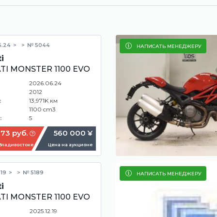
6.24
№ 5044
НАПИСАТЬ МЕНЕДЖЕРУ
i
TI MONSTER 1100 EVO
2026.06.24
2012
13,971K км
:
1100 cm3
5
:
73 руб.
560 000 ¥
 Владивостоке
Цена на аукционе
.19
№ 5189
НАПИСАТЬ МЕНЕДЖЕРУ
i
TI MONSTER 1100 EVO
2025.12.19