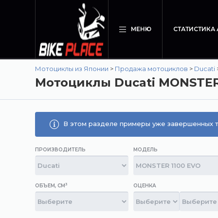
МЕНЮ
СТАТИСТИКА
Мотоциклы из Японии
>
Продажа мотоциклов
>
Ducati
Мотоциклы Ducati MONSTER
В этом разделе примеры уже завершенных т
ПРОИЗВОДИТЕЛЬ
МОДЕЛЬ
3
ОБЪЕМ, СМ
ОЦЕНКА