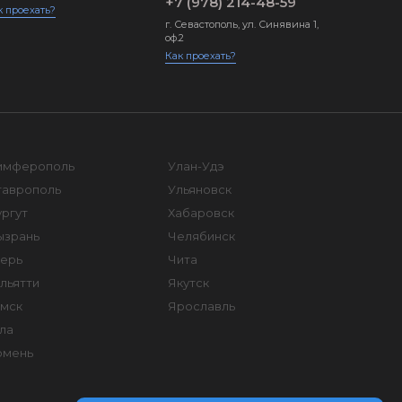
+7 (978) 214-48-59
к проехать?
г. Севастополь, ул. Синявина 1,
оф.2
Как проехать?
имферополь
Улан-Удэ
таврополь
Ульяновск
ргут
Хабаровск
ызрань
Челябинск
верь
Чита
льятти
Якутск
омск
Ярославль
ла
юмень