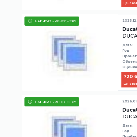
Цена во
2025.12
НАПИСАТЬ МЕНЕДЖЕРУ
Ducat
DUCA
Дата:
Год:
Пробег
Объем:
Оценка
720 6
Цена во
2026.01
НАПИСАТЬ МЕНЕДЖЕРУ
Ducat
DUCA
Дата:
Год:
Пробег